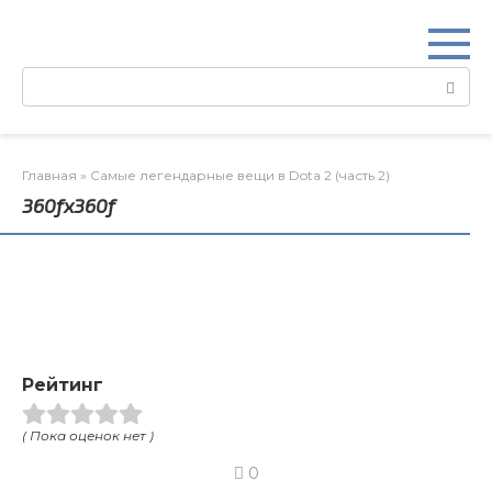
Перейти
к
контенту
Поиск:
Главная
»
Самые легендарные вещи в Dota 2 (часть 2)
360fx360f
Рейтинг
( Пока оценок нет )
0