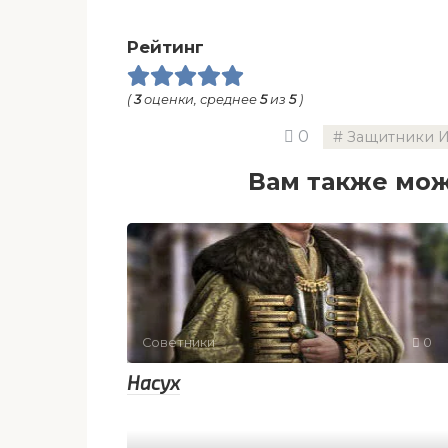
Рейтинг
(
3
оценки, среднее
5
из
5
)
0
Защитники 
Вам также мож
Советники
0
Насух