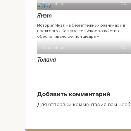
Советники
0
Янэт
История Янэт На безмятежных равнинах и в
предгорьях Кавказа сельское хозяйство
обеспечивало регион щедрым
Советники
0
Толана
Добавить комментарий
Для отправки комментария вам нео