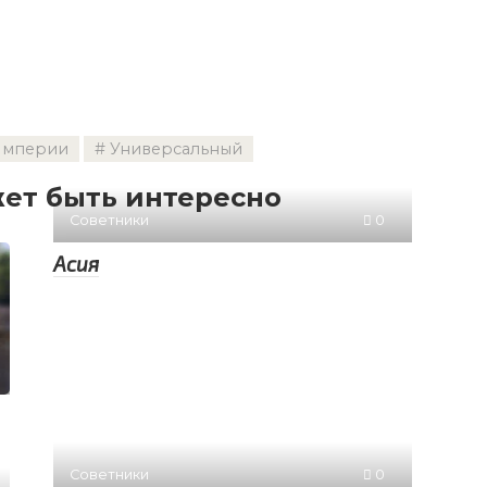
Империи
Универсальный
ет быть интересно
Советники
0
Асия
Советники
0