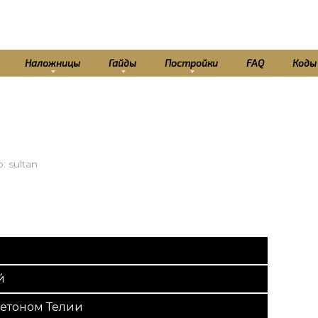
Наложницы
Гайды
Постройки
FAQ
Коды
р:
sultan
й
етоном Телии