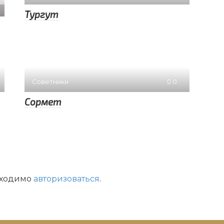
Тургут
Советники
0
Сормет
бходимо
авторизоваться
.