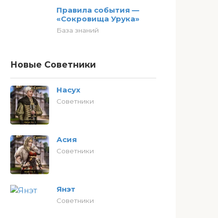
Правила события —
«Сокровища Урука»
База знаний
Новые Советники
Насух
Советники
Асия
Советники
Янэт
Советники