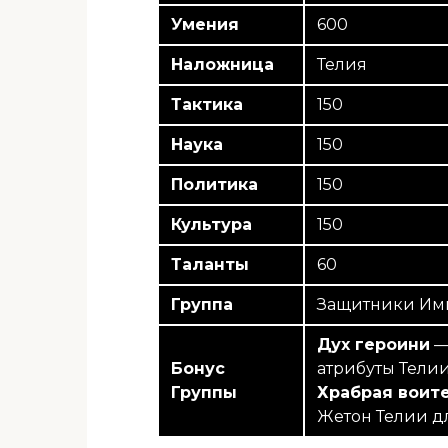
Умения
600
Наложница
Телия
Тактика
150
Наука
150
Политика
150
Культура
150
Таланты
60
Группа
Защитники Им
Дух героини
—
Бонус
атрибуты Тели
Группы
Храбрая воит
Жетон Телии д