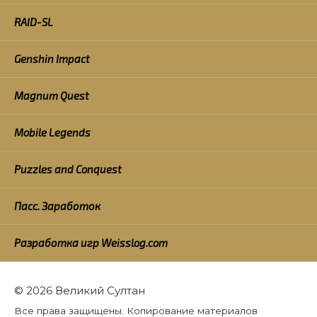
RAID-SL
Genshin Impact
Magnum Quest
Mobile Legends
Puzzles and Conquest
Пасс. Заработок
Разработка игр Weisslog.com
© 2026 Великий Султан
Все права защищены. Копирование материалов