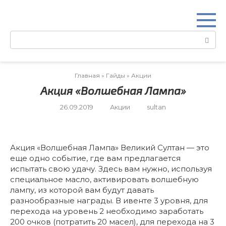
Перейти
к
контенту
Поиск:
Главная
»
Гайды
»
Акции
Акция «Волшебная Лампа»
26.09.2019
Акции
sultan
Акция «Волшебная Лампа» Великий Султан — это
еще одно событие, где вам предлагается
испытать свою удачу. Здесь вам нужно, используя
специальное масло, активировать волшебную
лампу, из которой вам будут давать
разнообразные награды. В ивенте 3 уровня, для
перехода на уровень 2 необходимо заработать
200 очков (потратить 20 масел), для перехода на 3