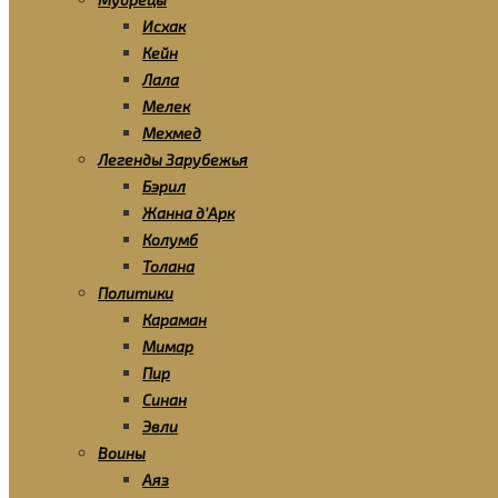
Исхак
Кейн
Лала
Мелек
Мехмед
Легенды Зарубежья
Бэрил
Жанна д’Арк
Колумб
Толана
Политики
Караман
Мимар
Пир
Синан
Эвли
Воины
Аяз