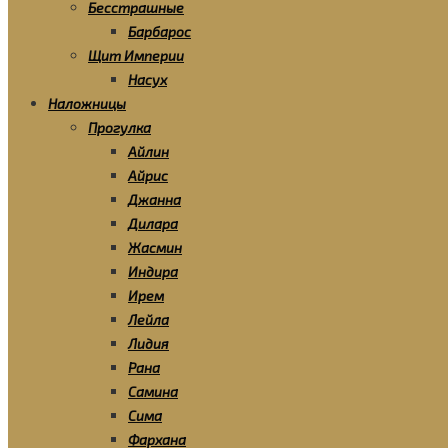
Бесстрашные
Барбарос
Щит Империи
Насух
Наложницы
Прогулка
Айлин
Айрис
Джанна
Дилара
Жасмин
Индира
Ирем
Лейла
Лидия
Рана
Самина
Сима
Фархана