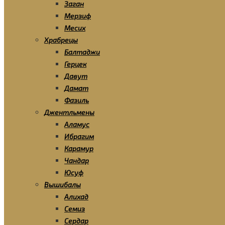
Заган
Мерзиф
Месих
Храбрецы
Балтаджи
Герцек
Давут
Дамат
Фазиль
Джентльмены
Аламус
Ибрагим
Карамур
Чандар
Юсуф
Вышибалы
Алихад
Семиз
Сердар