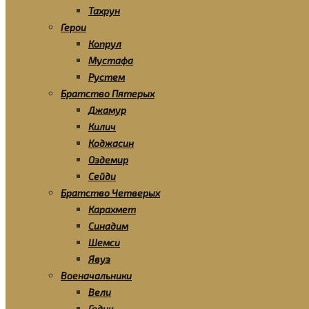
Тахрун
Герои
Копрул
Мустафа
Рустем
Братство Пятерых
Джамур
Килич
Коджасин
Оздемир
Сейди
Братство Четверых
Карахмет
Синадим
Шемси
Явуз
Военачальники
Вели
Гедик