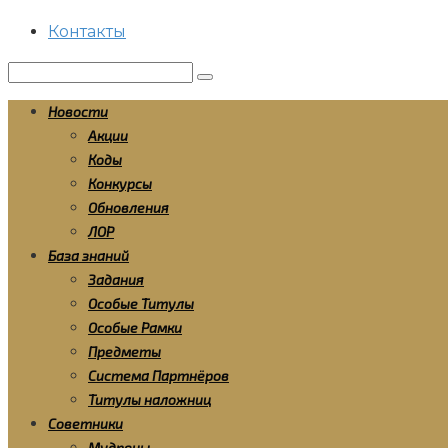
Контакты
Поиск:
Новости
Акции
Коды
Конкурсы
Обновления
ЛОР
База знаний
Задания
Особые Титулы
Особые Рамки
Предметы
Система Партнёров
Титулы наложниц
Советники
Мудрецы