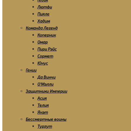
Лютфи
Пияле
Хадим
Команда Легенд
Коперник
Омар
Пири Рэйс
Сормет
Юнус
Гении
Да Винчи
О’Мэлли
Защитники Империи
Асия
Телия
Янэт
Бессмертные воины
Тургут