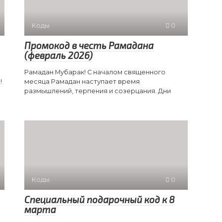
Коды
0
Промокод в честь Рамадана
(февраль 2026)
Рамадан Мубарак! С началом священного
!
месяца Рамадан наступает время
размышлений, терпения и созерцания. Дни
Коды
0
Специальный подарочный код к 8
марта