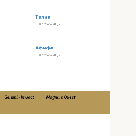
Телия
Наложницы
Афифе
Наложницы
Genshin Impact
Magnum Quest