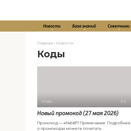
Перейти
к
контенту
Новости
База знаний
Советники
Главная
»
Новости
Коды
Коды
0
Новый промокод (27 мая 2026)
Промокод — 4hkb8f7 Примечание: Подробнее
о промокодах можете почитать