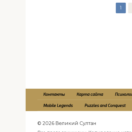
Пагинация
1
записей
Контакты
Карта сайта
Психолог
Mobile Legends
Puzzles and Conquest
© 2026 Великий Султан