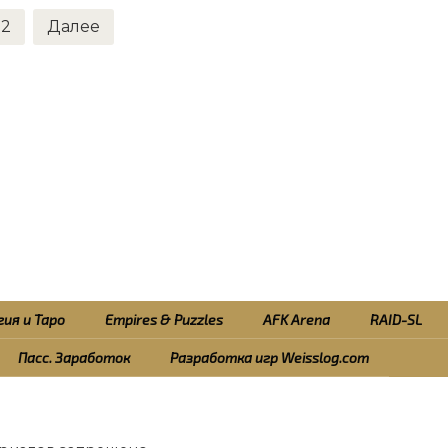
2
Далее
ия и Таро
Empires & Puzzles
AFK Arena
RAID-SL
Пасс. Заработок
Разработка игр Weisslog.com