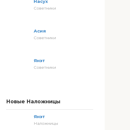
Насух
Советники
Асия
Советники
Янэт
Советники
Новые Наложницы
Янэт
Наложницы