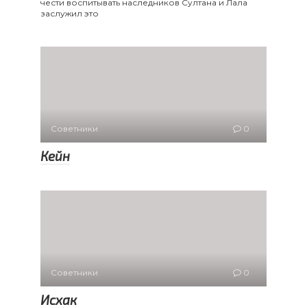
чести воспитывать наследников Султана и Лала
заслужил это
Советники
0
Кейн
Советники
0
Исхак