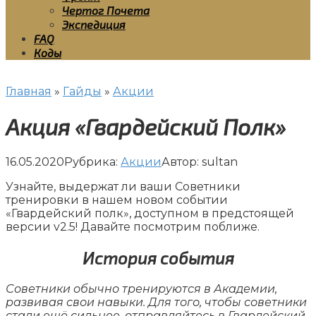
Чертог Почета
Экспедиция
FAQ
Коды
Главная
»
Гайды
»
Акции
Акция «Гвардейский Полк»
16.05.2020
Рубрика:
Акции
Автор:
sultan
Узнайте, выдержат ли ваши Советники
тренировки в нашем новом событии
«Гвардейский полк», доступном в предстоящей
версии v2.5! Давайте посмотрим поближе.
История события
Советники обычно тренируются в Академии,
развивая свои навыки. Для того, чтобы советники
стали ещё сильнее, отправляйтесь в Гвардейский