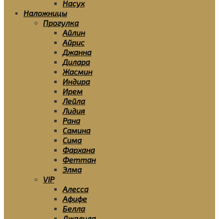
Насух
Наложницы
Прогулка
Айлин
Айрис
Джанна
Дилара
Жасмин
Индира
Ирем
Лейла
Лидия
Рана
Самина
Сима
Фархана
Феттан
Элма
VIP
Алесса
Афифе
Белла
Джалила