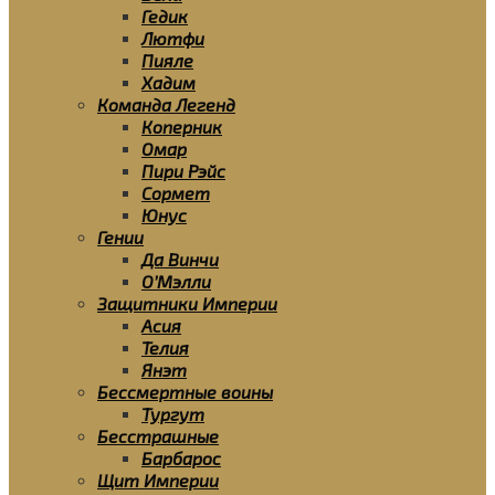
Гедик
Лютфи
Пияле
Хадим
Команда Легенд
Коперник
Омар
Пири Рэйс
Сормет
Юнус
Гении
Да Винчи
О’Мэлли
Защитники Империи
Асия
Телия
Янэт
Бессмертные воины
Тургут
Бесстрашные
Барбарос
Щит Империи