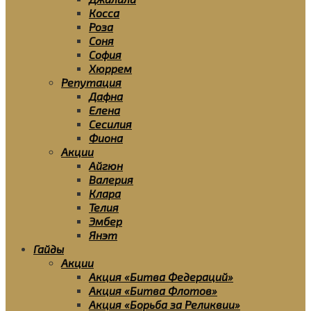
Косса
Роза
Соня
София
Хюррем
Репутация
Дафна
Елена
Сесилия
Фиона
Акции
Айгюн
Валерия
Клара
Телия
Эмбер
Янэт
Гайды
Акции
Акция «Битва Федераций»
Акция «Битва Флотов»
Акция «Борьба за Реликвии»