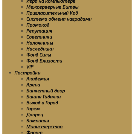
Игра на компьютере
Межсерверные Битвы
Пригласительный Код
Система обмена наградами
Промокод
Репутация
Советники
Наложницы
Наследники
Фонд Силы
Фонд Близости
VIP
Постройки
Академия
Арена
Банкетный двор
Башня Гадалки
Выход в Город
Гарем
Дворец
Кампания
Министерство
Фронт