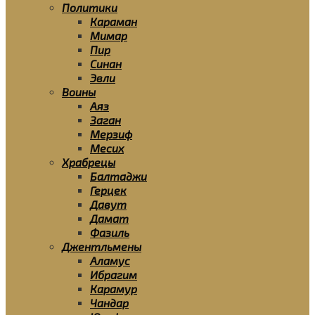
Политики
Караман
Мимар
Пир
Синан
Эвли
Воины
Аяз
Заган
Мерзиф
Месих
Храбрецы
Балтаджи
Герцек
Давут
Дамат
Фазиль
Джентльмены
Аламус
Ибрагим
Карамур
Чандар