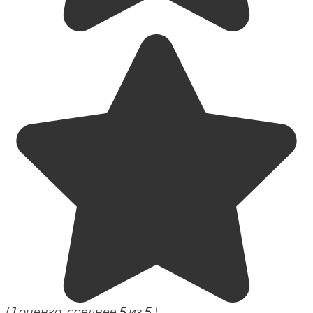
(
1
оценка, среднее
5
из
5
)