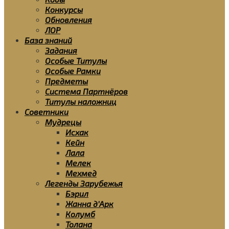
Конкурсы
Обновления
ЛОР
База знаний
Задания
Особые Титулы
Особые Рамки
Предметы
Система Партнёров
Титулы наложниц
Советники
Мудрецы
Исхак
Кейн
Лала
Мелек
Мехмед
Легенды Зарубежья
Бэрил
Жанна д’Арк
Колумб
Толана