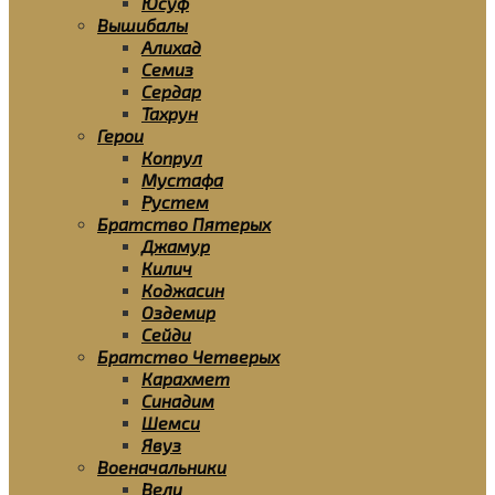
Юсуф
Вышибалы
Алихад
Семиз
Сердар
Тахрун
Герои
Копрул
Мустафа
Рустем
Братство Пятерых
Джамур
Килич
Коджасин
Оздемир
Сейди
Братство Четверых
Карахмет
Синадим
Шемси
Явуз
Военачальники
Вели