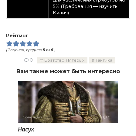
5% (Требования — изучить
Килич)
Рейтинг
(
1
оценка, среднее
5
из
5
)
0
Братство Пятерых
Тактика
Вам также может быть интересно
Советники
0
Насух