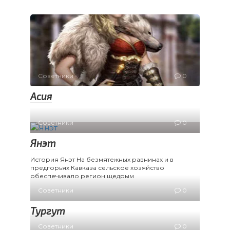
Советники
0
Асия
Советники
0
Янэт
История Янэт На безмятежных равнинах и в
предгорьях Кавказа сельское хозяйство
обеспечивало регион щедрым
Советники
0
Тургут
Советники
0