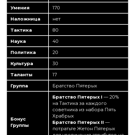
Умения
170
Наложница
нет
Тактика
80
Наука
40
Политика
20
Культура
30
Таланты
17
Группа
Братство Пятерых
Братство Пятерых I
— 20%
на Тактика за каждого
советника из набора Пять
Храбрых
Бонус
Братство Пятерых II
—
Группы
потратьте Жетон Пятерых
для увеличения атрибутов на