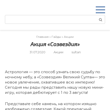
Перейти
к
контенту
Поиск:
Главная
»
Гайды
»
Акции
Акция «Созвездия»
31.07.2020
Акции
sultan
Астрология — это способ узнать свою судьбу по
ночному небу, а «Созвездия» Великий Султан— это
новое увлечение, охватившее всю империю!
Сегодня мы рады представить нашу новую мини-
игру, которая дебютирует с 1 по 3 августа!
Представьте себе камень, на котором изящно
изображено созвездие. Какой прекрасный