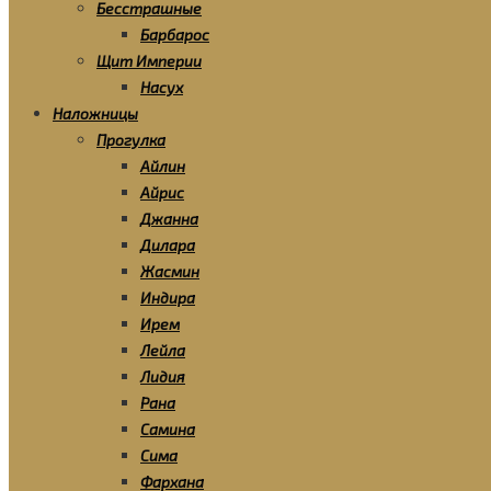
Бесстрашные
Барбарос
Щит Империи
Насух
Наложницы
Прогулка
Айлин
Айрис
Джанна
Дилара
Жасмин
Индира
Ирем
Лейла
Лидия
Рана
Самина
Сима
Фархана