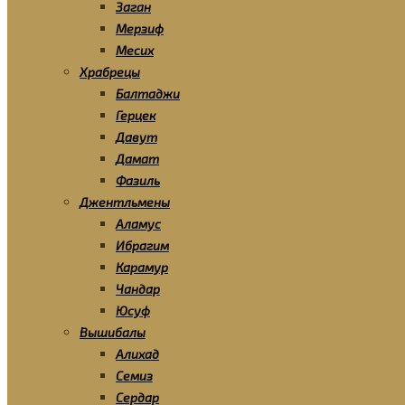
Заган
Мерзиф
Месих
Храбрецы
Балтаджи
Герцек
Давут
Дамат
Фазиль
Джентльмены
Аламус
Ибрагим
Карамур
Чандар
Юсуф
Вышибалы
Алихад
Семиз
Сердар