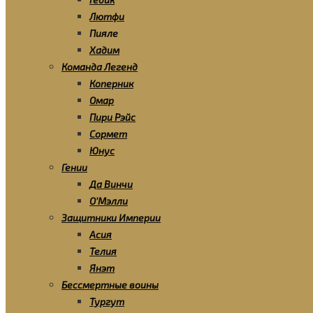
Лютфи
Пияле
Хадим
Команда Легенд
Коперник
Омар
Пири Рэйс
Сормет
Юнус
Гении
Да Винчи
О’Мэлли
Защитники Империи
Асия
Телия
Янэт
Бессмертные воины
Тургут