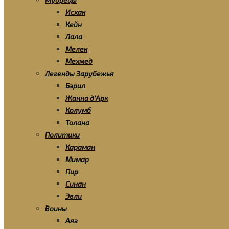
Исхак
Кейн
Лала
Мелек
Мехмед
Легенды Зарубежья
Бэрил
Жанна д’Арк
Колумб
Толана
Политики
Караман
Мимар
Пир
Синан
Эвли
Воины
Аяз