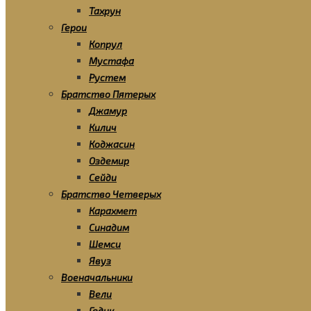
Тахрун
Герои
Копрул
Мустафа
Рустем
Братство Пятерых
Джамур
Килич
Коджасин
Оздемир
Сейди
Братство Четверых
Карахмет
Синадим
Шемси
Явуз
Военачальники
Вели
Гедик