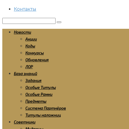
Контакты
Поиск:
Новости
Акции
Коды
Конкурсы
Обновления
ЛОР
База знаний
Задания
Особые Титулы
Особые Рамки
Предметы
Система Партнёров
Титулы наложниц
Советники
Мудрецы