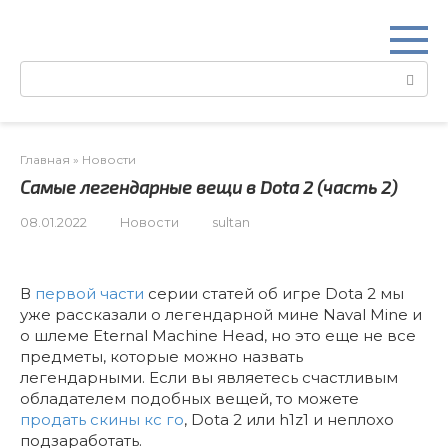
Перейти
к
контенту
Поиск:
Главная
»
Новости
Самые легендарные вещи в Dota 2 (часть 2)
08.01.2022
Новости
sultan
В
первой части
серии статей об игре Dota 2 мы
уже рассказали о легендарной мине Naval Mine и
о шлеме Eternal Machine Head, но это еще не все
предметы, которые можно назвать
легендарными. Если вы являетесь счастливым
обладателем подобных вещей, то можете
продать скины кс го
, Dota 2 или h1z1 и неплохо
подзаработать.