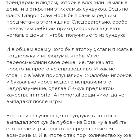
трейдерам и людям, которые вложили немалые
деньги в открытии этих самых сундуков. Ведь по
факту Dragon Claw Hook был самым редким
предметам в этом ящике. Следовательно, особо
невезучим ребятам приходилось вкладывать
немалые деньги, чтобы получить его из сундука.
И в общем всем у кого был этот хук, стали писать в
поддержку и на форумы, чтобы Valve
переосмыслили свое решение, так как это
просто-напросто не справедливо. И как не
странно в Valve прислушались к жалобам игроков
и буквально через неделю исправили это
недоразумение, сделав ДК-хук предметом
качества immortal. А immortal вещи никогда не
выпадают после игры.
Вот так и получилось, что сундуки, в которых
выпадал этот хук был убран из Dota, ну а выбить
его после игры просто не представляется
возможным. И в итоге с тех пор количество хуков