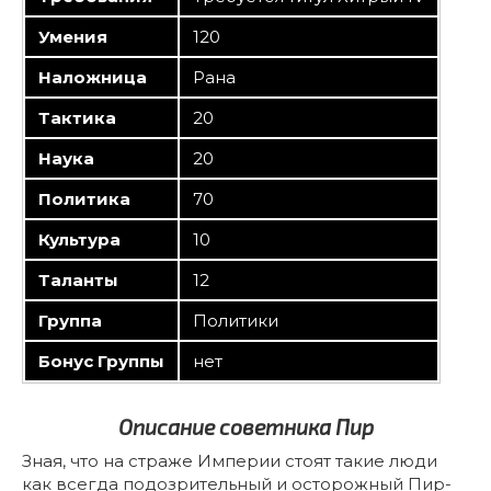
Умения
120
Наложница
Рана
Тактика
20
Наука
20
Политика
70
Культура
10
Таланты
12
Группа
Политики
Бонус Группы
нет
Описание советника Пир
Зная, что на страже Империи стоят такие люди
как всегда подозрительный и осторожный Пир-