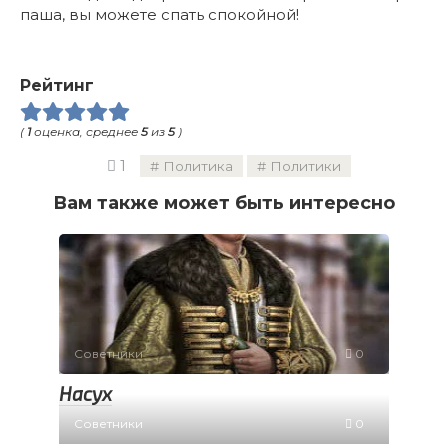
паша, вы можете спать спокойной!
Рейтинг
(
1
оценка, среднее
5
из
5
)
1
Политика
Политики
Вам также может быть интересно
Советники
0
Насух
Советники
0