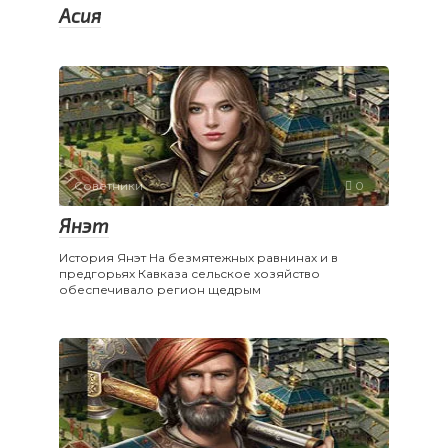
Асия
Советники
0
Янэт
История Янэт На безмятежных равнинах и в
предгорьях Кавказа сельское хозяйство
обеспечивало регион щедрым