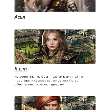
Советники
0
Асия
Советники
0
Янэт
История Янэт На безмятежных равнинах и в
предгорьях Кавказа сельское хозяйство
обеспечивало регион щедрым