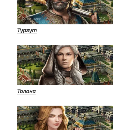
Советники
0
Тургут
Советники
0
Толана