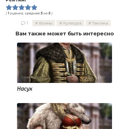
(
1
оценка, среднее
5
из
5
)
1
Воины
Культура
Тактика
Вам также может быть интересно
Советники
0
Насух