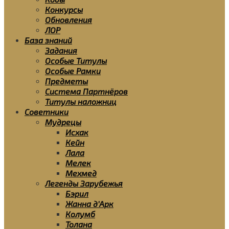
Конкурсы
Обновления
ЛОР
База знаний
Задания
Особые Титулы
Особые Рамки
Предметы
Система Партнёров
Титулы наложниц
Советники
Мудрецы
Исхак
Кейн
Лала
Мелек
Мехмед
Легенды Зарубежья
Бэрил
Жанна д’Арк
Колумб
Толана