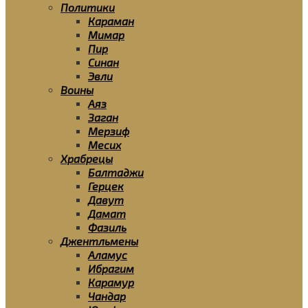
Политики
Караман
Мимар
Пир
Синан
Эвли
Воины
Аяз
Заган
Мерзиф
Месих
Храбрецы
Балтаджи
Герцек
Давут
Дамат
Фазиль
Джентльмены
Аламус
Ибрагим
Карамур
Чандар