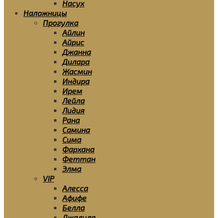
Насух
Наложницы
Прогулка
Айлин
Айрис
Джанна
Дилара
Жасмин
Индира
Ирем
Лейла
Лидия
Рана
Самина
Сима
Фархана
Феттан
Элма
VIP
Алесса
Афифе
Белла
Джалила