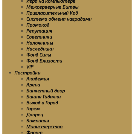
Игра на компьютере
Межсерверные Битвы
Пригласительный Код
Система обмена наградами
Промокод
Репутация
Советники
Наложницы
Наследники
Фонд Силы
Фонд Близости
VIP
Постройки
Академия
Арена
Банкетный двор
Башня Гадалки
Выход в Город
Гарем
Дворец
Кампания
Министерство
Фронт