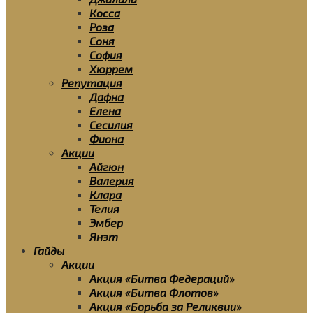
Косса
Роза
Соня
София
Хюррем
Репутация
Дафна
Елена
Сесилия
Фиона
Акции
Айгюн
Валерия
Клара
Телия
Эмбер
Янэт
Гайды
Акции
Акция «Битва Федераций»
Акция «Битва Флотов»
Акция «Борьба за Реликвии»