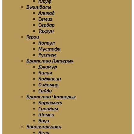
Юсуф
Вышибалы
Алихад
Семиз
Сердар
Тахрун
Герои
Копрул
Мустафа
Рустем
Братство Пятерых
Джамур
Килич
Коджасин
Оздемир
Сейди
Братство Четверых
Карахмет
Синадим
Шемси
Явуз
Военачальники
Вели