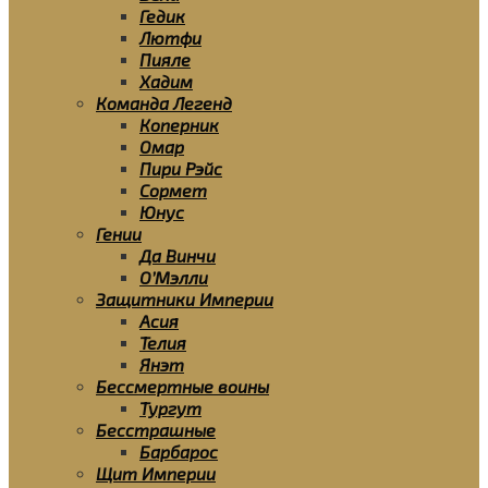
Гедик
Лютфи
Пияле
Хадим
Команда Легенд
Коперник
Омар
Пири Рэйс
Сормет
Юнус
Гении
Да Винчи
О’Мэлли
Защитники Империи
Асия
Телия
Янэт
Бессмертные воины
Тургут
Бесстрашные
Барбарос
Щит Империи