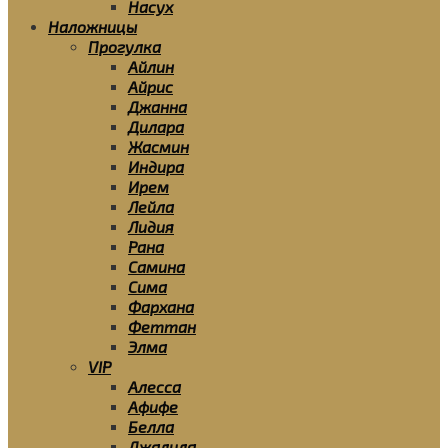
Насух
Наложницы
Прогулка
Айлин
Айрис
Джанна
Дилара
Жасмин
Индира
Ирем
Лейла
Лидия
Рана
Самина
Сима
Фархана
Феттан
Элма
VIP
Алесса
Афифе
Белла
Джалила