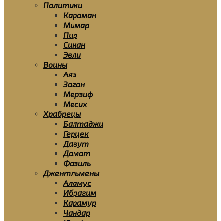
Политики
Караман
Мимар
Пир
Синан
Эвли
Воины
Аяз
Заган
Мерзиф
Месих
Храбрецы
Балтаджи
Герцек
Давут
Дамат
Фазиль
Джентльмены
Аламус
Ибрагим
Карамур
Чандар