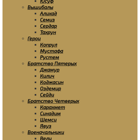
Юсуф
Вышибалы
Алихад
Семиз
Сердар
Тахрун
Герои
Копрул
Мустафа
Рустем
Братство Пятерых
Джамур
Килич
Коджасин
Оздемир
Сейди
Братство Четверых
Карахмет
Синадим
Шемси
Явуз
Военачальники
Вели