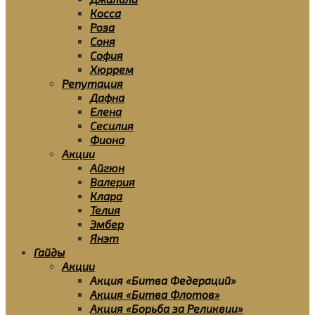
Косса
Роза
Соня
София
Хюррем
Репутация
Дафна
Елена
Сесилия
Фиона
Акции
Айгюн
Валерия
Клара
Телия
Эмбер
Янэт
Гайды
Акции
Акция «Битва Федераций»
Акция «Битва Флотов»
Акция «Борьба за Реликвии»