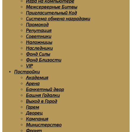
Игра на компьютере
Межсерверные Битвы
Пригласительный Код
Система обмена наградами
Промокод
Репутация
Советники
Наложницы
Наследники
Фонд Силы
Фонд Близости
VIP
Постройки
Академия
Арена
Банкетный двор
Башня Гадалки
Выход в Город
Гарем
Дворец
Кампания
Министерство
Фронт