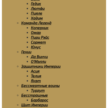
Гедик
Лютфи
Пияле
Хадим
Команда Легенд
Коперник
Омар
Пири Рэйс
Сормет
Юнус
Гении
Да Винчи
О’Мэлли
Защитники Империи
Асия
Телия
Янэт
Бессмертные воины
Тургут
Бесстрашные
Барбарос
Щит Империи