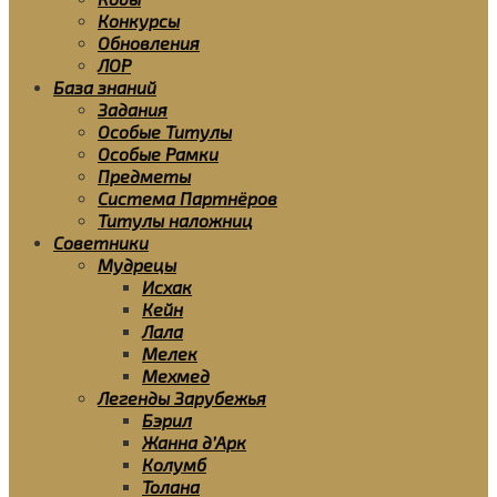
Конкурсы
Обновления
ЛОР
База знаний
Задания
Особые Титулы
Особые Рамки
Предметы
Система Партнёров
Титулы наложниц
Советники
Мудрецы
Исхак
Кейн
Лала
Мелек
Мехмед
Легенды Зарубежья
Бэрил
Жанна д’Арк
Колумб
Толана