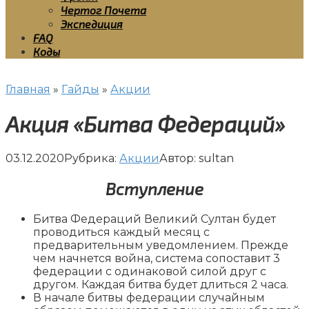
Чертог Почета
Экспедиция
FAQ
Коды
Главная
»
Гайды
»
Акции
Акция «Битва Федераций»
03.12.2020
Рубрика:
Акции
Автор:
sultan
Вступление
Битва Федераций Великий Султан будет
проводиться каждый месяц с
предварительным уведомлением. Прежде
чем начнется война, система сопоставит 3
федерации с одинаковой силой друг с
другом. Каждая битва будет длиться 2 часа.
В начале битвы федерации случайным