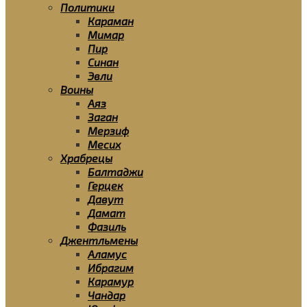
Политики
Караман
Мимар
Пир
Синан
Эвли
Воины
Аяз
Заган
Мерзиф
Месих
Храбрецы
Балтаджи
Герцек
Давут
Дамат
Фазиль
Джентльмены
Аламус
Ибрагим
Карамур
Чандар