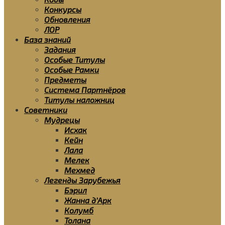
Конкурсы
Обновления
ЛОР
База знаний
Задания
Особые Титулы
Особые Рамки
Предметы
Система Партнёров
Титулы наложниц
Советники
Мудрецы
Исхак
Кейн
Лала
Мелек
Мехмед
Легенды Зарубежья
Бэрил
Жанна д’Арк
Колумб
Толана