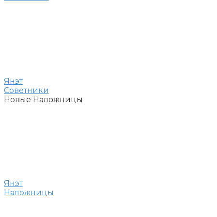
Янэт
Советники
Новые Наложницы
Янэт
Наложницы