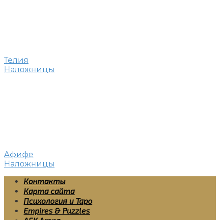
Телия
Наложницы
Афифе
Наложницы
Контакты
Карта сайта
Психология и Таро
Empires & Puzzles