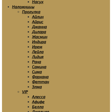
Насух
Наложницы
Прогулка
Айлин
Айрис
Джанна
Дилара
Жасмин
Индира
Ирем
Лейла
Лидия
Рана
Самина
Сима
Фархана
Феттан
Элма
VIP
Алесса
Афифе
Белла
Джалила