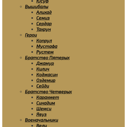
Юсуф
Вышибалы
Алихад
Семиз
Сердар
Тахрун
Герои
Копрул
Мустафа
Рустем
Братство Пятерых
Джамур
Килич
Коджасин
Оздемир
Сейди
Братство Четверых
Карахмет
Синадим
Шемси
Явуз
Военачальники
Вели