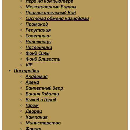
Игра на компьютере
Межсерверные Битвы
Пригласительный Код
Система обмена наградами
Промокод
Репутация
Советники
Наложницы
Наследники
Фонд Силы
Фонд Близости
VIP
Постройки
Академия
Арена
Банкетный двор
Башня Гадалки
Выход в Город
Гарем
Дворец
Кампания
Министерство
Фронт