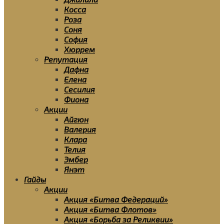
Косса
Роза
Соня
София
Хюррем
Репутация
Дафна
Елена
Сесилия
Фиона
Акции
Айгюн
Валерия
Клара
Телия
Эмбер
Янэт
Гайды
Акции
Акция «Битва Федераций»
Акция «Битва Флотов»
Акция «Борьба за Реликвии»