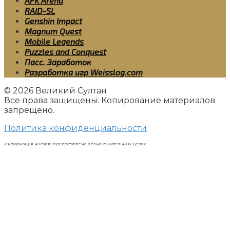
AFK Arena
RAID-SL
Genshin Impact
Magnum Quest
Mobile Legends
Puzzles and Conquest
Пасс. Заработок
Разработка игр Weisslog.com
© 2026 Великий Султан
Все права защищены. Копирование материалов
запрещено.
Политика конфиденциальности
Информация на сайте предоставлена в ознакомительных целях.