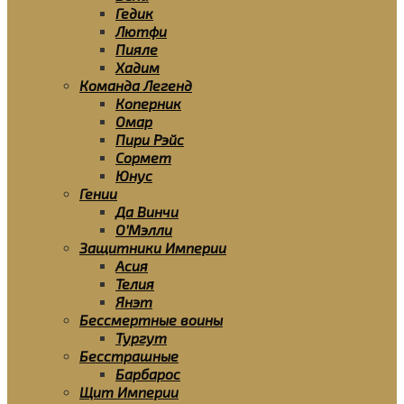
Гедик
Лютфи
Пияле
Хадим
Команда Легенд
Коперник
Омар
Пири Рэйс
Сормет
Юнус
Гении
Да Винчи
О’Мэлли
Защитники Империи
Асия
Телия
Янэт
Бессмертные воины
Тургут
Бесстрашные
Барбарос
Щит Империи