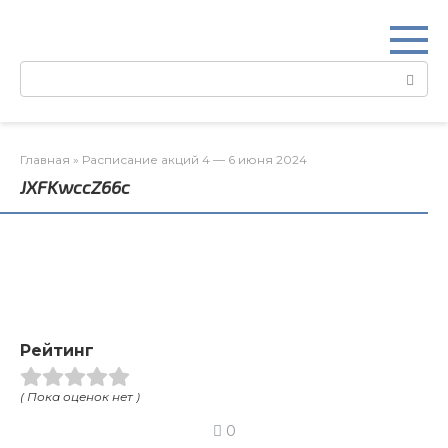
Перейти
к
контенту
Поиск:
Главная
»
Расписание акций 4 — 6 июня 2024
JXFKwccZ66c
Рейтинг
( Пока оценок нет )
0