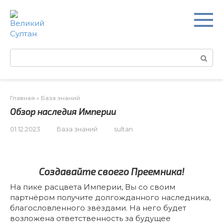
Перейти
к
контенту
Поиск:
Главная
»
База знаний
Обзор наследия Империи
01.12.2023
База знаний
sultan
Создавайте своего Преемника!
На пике расцвета Империи, Вы со своим
партнёром получите долгожданного наследника,
благословленного звёздами. На него будет
возложена ответственность за будущее