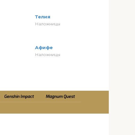
Телия
Наложницы
Афифе
Наложницы
Genshin Impact
Magnum Quest