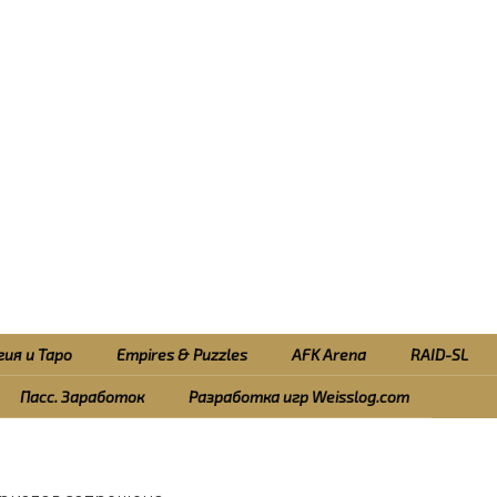
ия и Таро
Empires & Puzzles
AFK Arena
RAID-SL
Пасс. Заработок
Разработка игр Weisslog.com