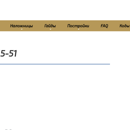
Наложницы
Гайды
Постройки
FAQ
Коды
5-51