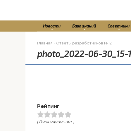
Перейти
к
контенту
Новости
База знаний
Советники
Главная
»
Ответы разработчиков №12
photo_2022-06-30_15-1
Рейтинг
( Пока оценок нет )