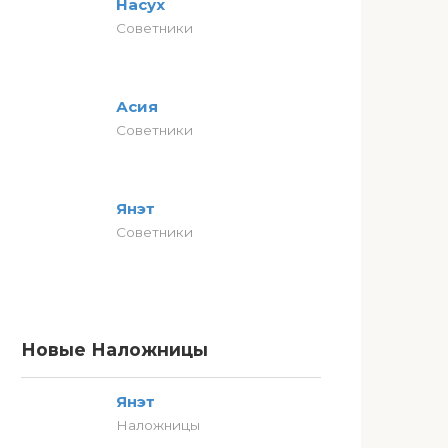
Насух
Советники
Асия
Советники
Янэт
Советники
Новые Наложницы
Янэт
Наложницы