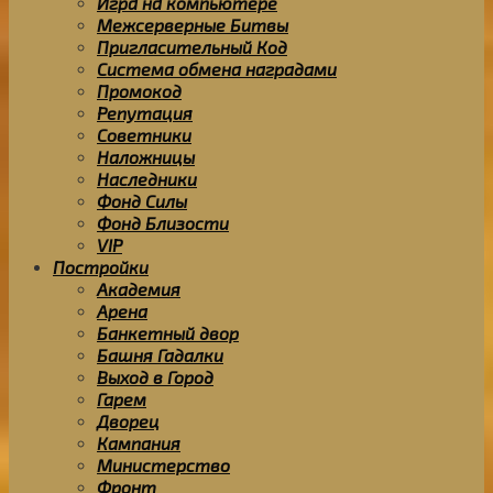
Игра на компьютере
Межсерверные Битвы
Пригласительный Код
Система обмена наградами
Промокод
Репутация
Советники
Наложницы
Наследники
Фонд Силы
Фонд Близости
VIP
Постройки
Академия
Арена
Банкетный двор
Башня Гадалки
Выход в Город
Гарем
Дворец
Кампания
Министерство
Фронт