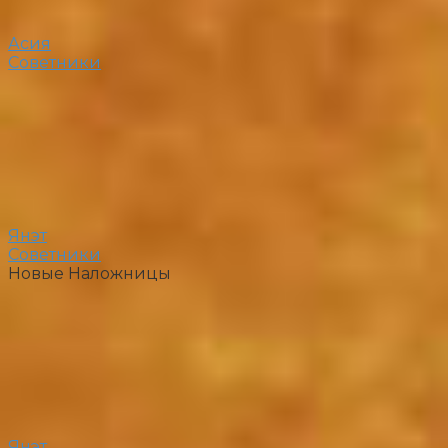
Асия
Советники
Янэт
Советники
Новые Наложницы
Янэт