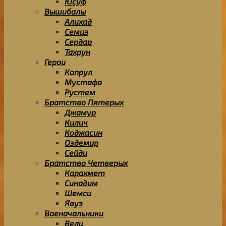
Юсуф
Вышибалы
Алихад
Семиз
Сердар
Тахрун
Герои
Копрул
Мустафа
Рустем
Братство Пятерых
Джамур
Килич
Коджасин
Оздемир
Сейди
Братство Четверых
Карахмет
Синадим
Шемси
Явуз
Военачальники
Вели