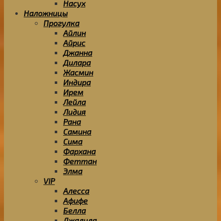
Насух
Наложницы
Прогулка
Айлин
Айрис
Джанна
Дилара
Жасмин
Индира
Ирем
Лейла
Лидия
Рана
Самина
Сима
Фархана
Феттан
Элма
VIP
Алесса
Афифе
Белла
Джалила