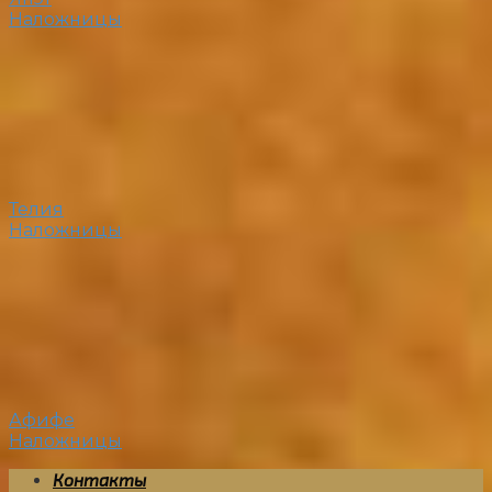
Наложницы
Телия
Наложницы
Афифе
Наложницы
Контакты