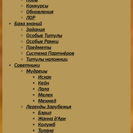
Конкурсы
Обновления
ЛОР
База знаний
Задания
Особые Титулы
Особые Рамки
Предметы
Система Партнёров
Титулы наложниц
Советники
Мудрецы
Исхак
Кейн
Лала
Мелек
Мехмед
Легенды Зарубежья
Бэрил
Жанна д’Арк
Колумб
Толана