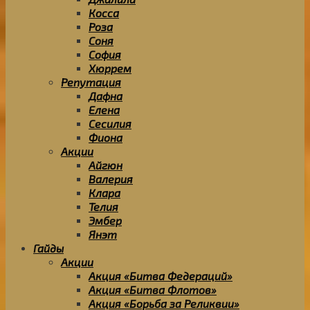
Косса
Роза
Соня
София
Хюррем
Репутация
Дафна
Елена
Сесилия
Фиона
Акции
Айгюн
Валерия
Клара
Телия
Эмбер
Янэт
Гайды
Акции
Акция «Битва Федераций»
Акция «Битва Флотов»
Акция «Борьба за Реликвии»