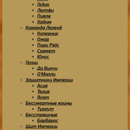
Гедик
Лютфи
Пияле
Хадим
Команда Легенд
Коперник
Омар
Пири Рэйс
Сормет
Юнус
Гении
Да Винчи
О’Мэлли
Защитники Империи
Асия
Телия
Янэт
Бессмертные воины
Тургут
Бесстрашные
Барбарос
Щит Империи