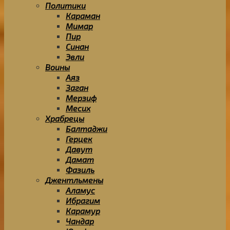
Политики
Караман
Мимар
Пир
Синан
Эвли
Воины
Аяз
Заган
Мерзиф
Месих
Храбрецы
Балтаджи
Герцек
Давут
Дамат
Фазиль
Джентльмены
Аламус
Ибрагим
Карамур
Чандар