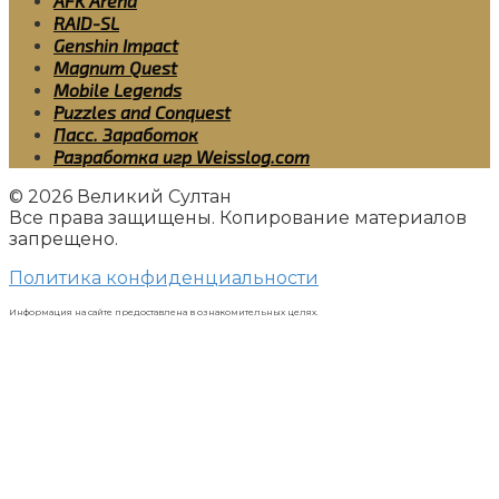
AFK Arena
RAID-SL
Genshin Impact
Magnum Quest
Mobile Legends
Puzzles and Conquest
Пасс. Заработок
Разработка игр Weisslog.com
© 2026 Великий Султан
Все права защищены. Копирование материалов
запрещено.
Политика конфиденциальности
Информация на сайте предоставлена в ознакомительных целях.