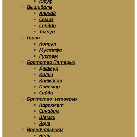
Юсуф
Вышибалы
Алихад
Семиз
Сердар
Тахрун
Герои
Копрул
Мустафа
Рустем
Братство Пятерых
Джамур
Килич
Коджасин
Оздемир
Сейди
Братство Четверых
Карахмет
Синадим
Шемси
Явуз
Военачальники
Вели