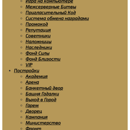
Игра на компьютере
Межсерверные Битвы
Пригласительный Код
Система обмена наградами
Промокод
Репутация
Советники
Наложницы
Наследники
Фонд Силы
Фонд Близости
VIP
Постройки
Академия
Арена
Банкетный двор
Башня Гадалки
Выход в Город
Гарем
Дворец
Кампания
Министерство
Фронт