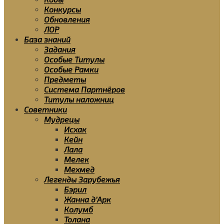
Конкурсы
Обновления
ЛОР
База знаний
Задания
Особые Титулы
Особые Рамки
Предметы
Система Партнёров
Титулы наложниц
Советники
Мудрецы
Исхак
Кейн
Лала
Мелек
Мехмед
Легенды Зарубежья
Бэрил
Жанна д’Арк
Колумб
Толана