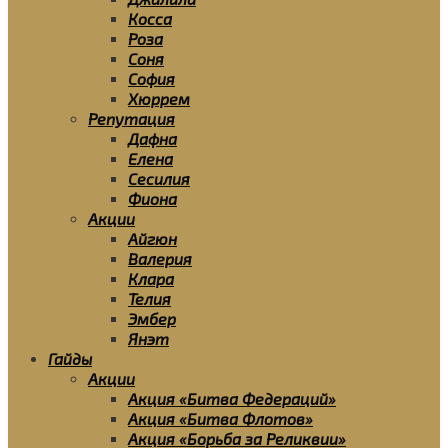
Косса
Роза
Соня
София
Хюррем
Репутация
Дафна
Елена
Сесилия
Фиона
Акции
Айгюн
Валерия
Клара
Телия
Эмбер
Янэт
Гайды
Акции
Акция «Битва Федераций»
Акция «Битва Флотов»
Акция «Борьба за Реликвии»