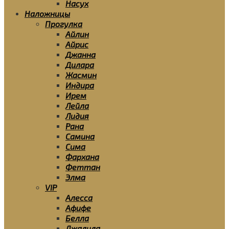
Насух
Наложницы
Прогулка
Айлин
Айрис
Джанна
Дилара
Жасмин
Индира
Ирем
Лейла
Лидия
Рана
Самина
Сима
Фархана
Феттан
Элма
VIP
Алесса
Афифе
Белла
Джалила