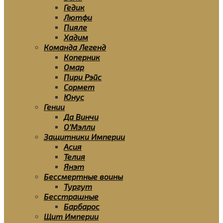
Гедик
Лютфи
Пияле
Хадим
Команда Легенд
Коперник
Омар
Пири Рэйс
Сормет
Юнус
Гении
Да Винчи
О’Мэлли
Защитники Империи
Асия
Телия
Янэт
Бессмертные воины
Тургут
Бесстрашные
Барбарос
Щит Империи