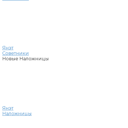
Янэт
Советники
Новые Наложницы
Янэт
Наложницы