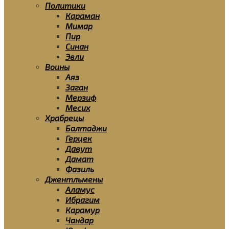
Политики
Караман
Мимар
Пир
Синан
Эвли
Воины
Аяз
Заган
Мерзиф
Месих
Храбрецы
Балтаджи
Герцек
Давут
Дамат
Фазиль
Джентльмены
Аламус
Ибрагим
Карамур
Чандар