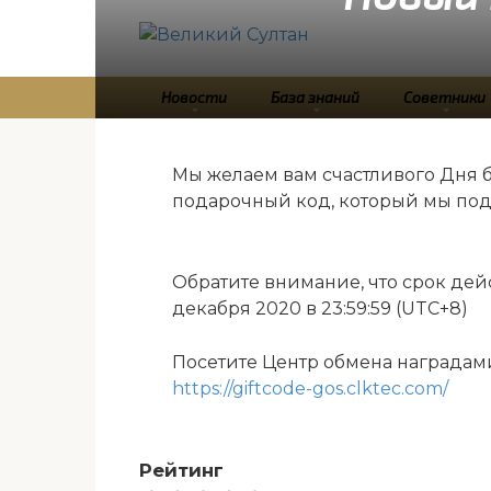
Перейти
к
контенту
Новости
База знаний
Советники
Мы желаем вам счастливого Дня 
подарочный код, который мы под
Обратите внимание, что срок дей
декабря 2020 в 23:59:59 (UTC+8)
Посетите Центр обмена наградами
https://giftcode-gos.clktec.com/
Рейтинг