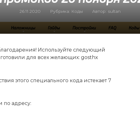
26.11.2020
Рубрика:
Коды
Автор:
sultan
Наложницы
Гайды
Постройки
FAQ
Коды
благодарения! Используйте следующий
готовили для всех желающих: gosthx
ствия этого специального кода истекает 7
 по адресу: