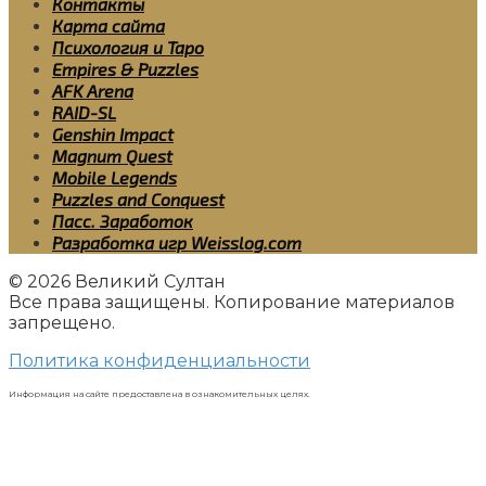
Контакты
Карта сайта
Психология и Таро
Empires & Puzzles
AFK Arena
RAID-SL
Genshin Impact
Magnum Quest
Mobile Legends
Puzzles and Conquest
Пасс. Заработок
Разработка игр Weisslog.com
© 2026 Великий Султан
Все права защищены. Копирование материалов
запрещено.
Политика конфиденциальности
Информация на сайте предоставлена в ознакомительных целях.