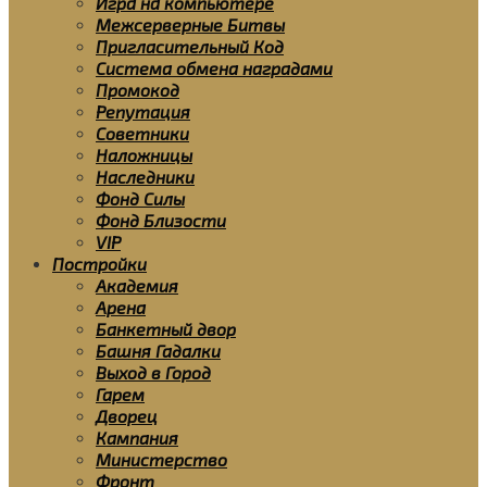
Игра на компьютере
Межсерверные Битвы
Пригласительный Код
Система обмена наградами
Промокод
Репутация
Советники
Наложницы
Наследники
Фонд Силы
Фонд Близости
VIP
Постройки
Академия
Арена
Банкетный двор
Башня Гадалки
Выход в Город
Гарем
Дворец
Кампания
Министерство
Фронт