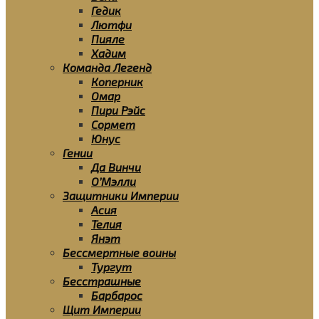
Гедик
Лютфи
Пияле
Хадим
Команда Легенд
Коперник
Омар
Пири Рэйс
Сормет
Юнус
Гении
Да Винчи
О’Мэлли
Защитники Империи
Асия
Телия
Янэт
Бессмертные воины
Тургут
Бесстрашные
Барбарос
Щит Империи