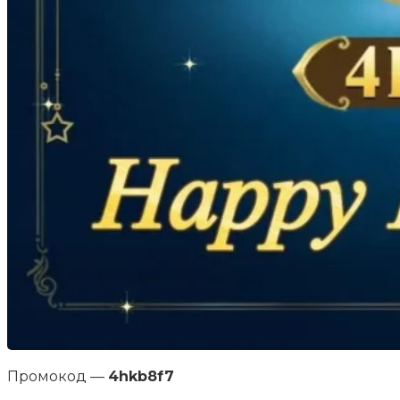
Промокод —
4hkb8f7