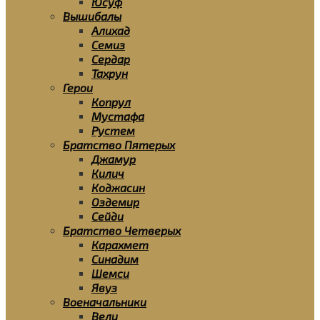
Юсуф
Вышибалы
Алихад
Семиз
Сердар
Тахрун
Герои
Копрул
Мустафа
Рустем
Братство Пятерых
Джамур
Килич
Коджасин
Оздемир
Сейди
Братство Четверых
Карахмет
Синадим
Шемси
Явуз
Военачальники
Вели