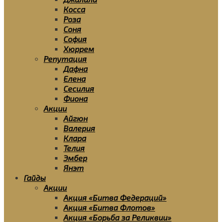
Косса
Роза
Соня
София
Хюррем
Репутация
Дафна
Елена
Сесилия
Фиона
Акции
Айгюн
Валерия
Клара
Телия
Эмбер
Янэт
Гайды
Акции
Акция «Битва Федераций»
Акция «Битва Флотов»
Акция «Борьба за Реликвии»