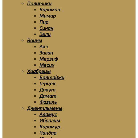
Политики
Караман
Мимар
Пир
Синан
Эвли
Воины
Аяз
Заган
Мерзиф
Месих
Храбрецы
Балтаджи
Герцек
Давут
Дамат
Фазиль
Джентльмены
Аламус
Ибрагим
Карамур
Чандар