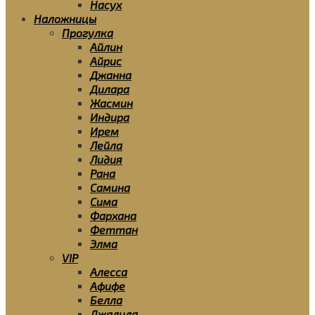
Насух
Наложницы
Прогулка
Айлин
Айрис
Джанна
Дилара
Жасмин
Индира
Ирем
Лейла
Лидия
Рана
Самина
Сима
Фархана
Феттан
Элма
VIP
Алесса
Афифе
Белла
Джалила