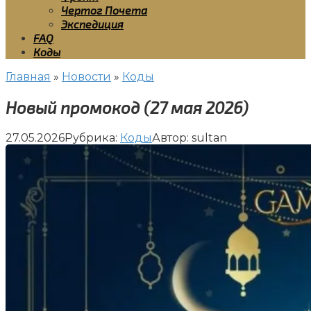
Чертог Почета
Экспедиция
FAQ
Коды
Главная
»
Новости
»
Коды
Новый промокод (27 мая 2026)
27.05.2026
Рубрика:
Коды
Автор:
sultan