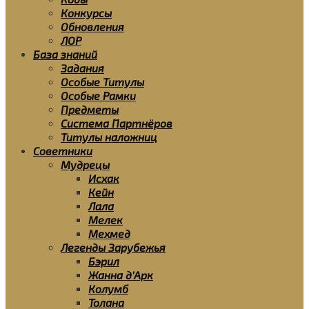
Конкурсы
Обновления
ЛОР
База знаний
Задания
Особые Титулы
Особые Рамки
Предметы
Система Партнёров
Титулы наложниц
Советники
Мудрецы
Исхак
Кейн
Лала
Мелек
Мехмед
Легенды Зарубежья
Бэрил
Жанна д’Арк
Колумб
Толана