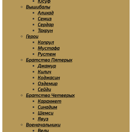
Юсуф
Вышибалы
Алихад
Семиз
Сердар
Тахрун
Герои
Копрул
Мустафа
Рустем
Братство Пятерых
Джамур
Килич
Коджасин
Оздемир
Сейди
Братство Четверых
Карахмет
Синадим
Шемси
Явуз
Военачальники
Вели