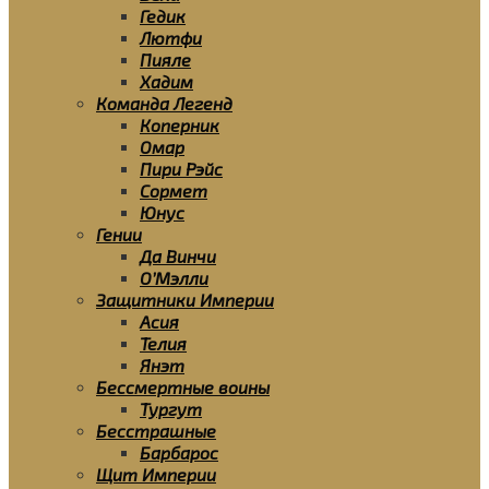
Гедик
Лютфи
Пияле
Хадим
Команда Легенд
Коперник
Омар
Пири Рэйс
Сормет
Юнус
Гении
Да Винчи
О’Мэлли
Защитники Империи
Асия
Телия
Янэт
Бессмертные воины
Тургут
Бесстрашные
Барбарос
Щит Империи