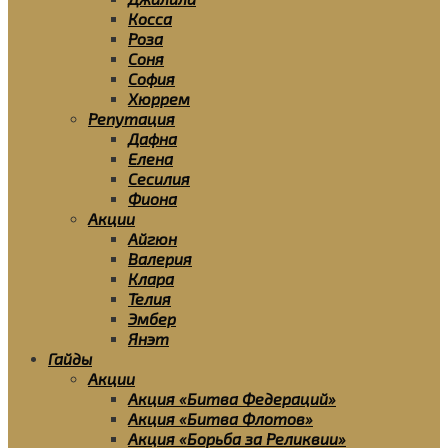
Косса
Роза
Соня
София
Хюррем
Репутация
Дафна
Елена
Сесилия
Фиона
Акции
Айгюн
Валерия
Клара
Телия
Эмбер
Янэт
Гайды
Акции
Акция «Битва Федераций»
Акция «Битва Флотов»
Акция «Борьба за Реликвии»