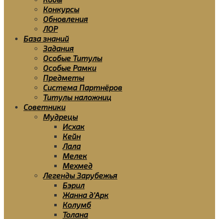
Конкурсы
Обновления
ЛОР
База знаний
Задания
Особые Титулы
Особые Рамки
Предметы
Система Партнёров
Титулы наложниц
Советники
Мудрецы
Исхак
Кейн
Лала
Мелек
Мехмед
Легенды Зарубежья
Бэрил
Жанна д’Арк
Колумб
Толана