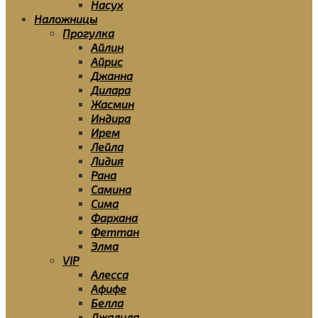
Насух
Наложницы
Прогулка
Айлин
Айрис
Джанна
Дилара
Жасмин
Индира
Ирем
Лейла
Лидия
Рана
Самина
Сима
Фархана
Феттан
Элма
VIP
Алесса
Афифе
Белла
Джалила