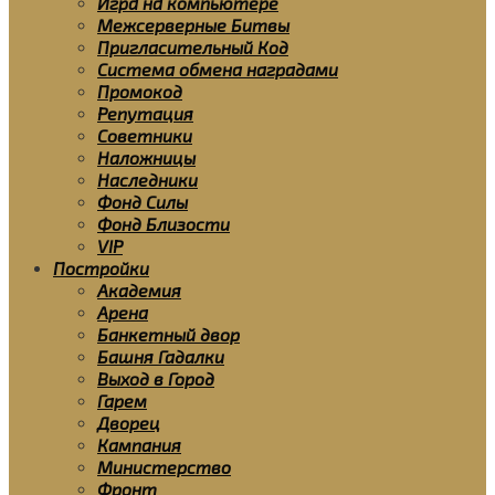
Игра на компьютере
Межсерверные Битвы
Пригласительный Код
Система обмена наградами
Промокод
Репутация
Советники
Наложницы
Наследники
Фонд Силы
Фонд Близости
VIP
Постройки
Академия
Арена
Банкетный двор
Башня Гадалки
Выход в Город
Гарем
Дворец
Кампания
Министерство
Фронт