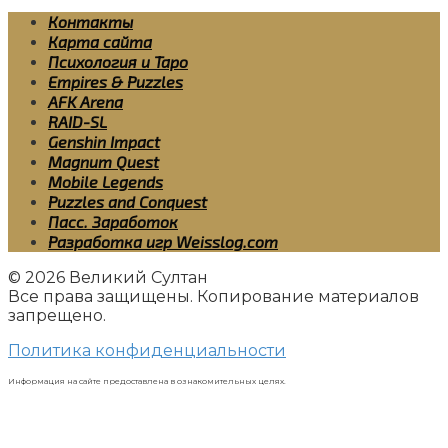
Контакты
Карта сайта
Психология и Таро
Empires & Puzzles
AFK Arena
RAID-SL
Genshin Impact
Magnum Quest
Mobile Legends
Puzzles and Conquest
Пасс. Заработок
Разработка игр Weisslog.com
© 2026 Великий Султан
Все права защищены. Копирование материалов
запрещено.
Политика конфиденциальности
Информация на сайте предоставлена в ознакомительных целях.