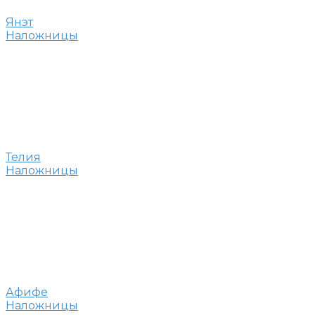
Янэт
Наложницы
Телия
Наложницы
Афифе
Наложницы