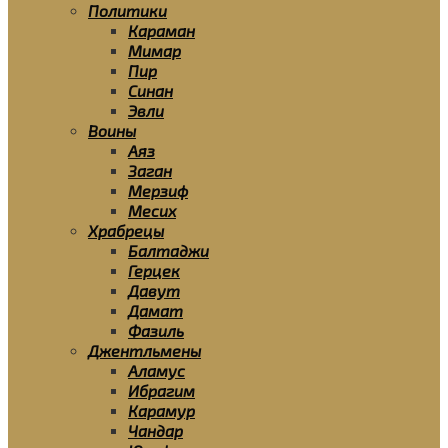
Политики
Караман
Мимар
Пир
Синан
Эвли
Воины
Аяз
Заган
Мерзиф
Месих
Храбрецы
Балтаджи
Герцек
Давут
Дамат
Фазиль
Джентльмены
Аламус
Ибрагим
Карамур
Чандар