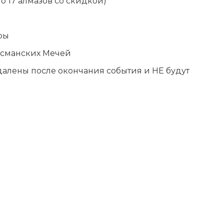
по 17 алмазов со скидкой)
ры
Османских Мечей
далены после окончания события и НЕ будут