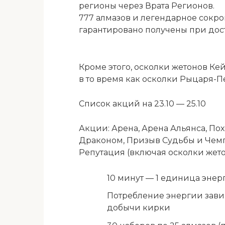
регионы через Врата Регионов.
777 алмазов и легендарное сокр
гарантировано получены при дос
Кроме этого, осколки жетонов Ке
в то время как осколки Рыцаря-П
Список акций на 23.10 — 25.10
Акции: Арена, Арена Альянса, По
Драконом, Призыв Судьбы и Чем
Репутация (включая осколки жето
10 минут — 1 единица энер
Потребление энергии зави
добычи кирки