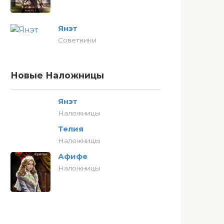
Янэт
Советники
Новые Наложницы
Янэт
Наложницы
Телия
Наложницы
Афифе
Наложницы