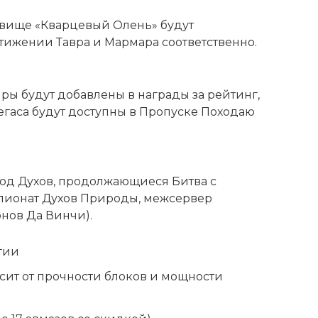
овище «Кварцевый Олень» будут
тижении Тавра и Мармара соответственно.
йры будут добавлены в награды за рейтинг,
егаса будут доступны в Пропуске Походаю
ход Духов, продолжающиеся Битва с
пионат Духов Природы, межсервер
нов Да Винчи).
гии
сит от прочности блоков и мощности