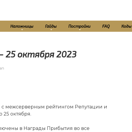
Наложницы
Гайды
Постройки
FAQ
Коды
— 25 октября 2023
tan
е с межсерверным рейтингом Репутации и
 25 октября.
лючены в Награды Прибытия во все