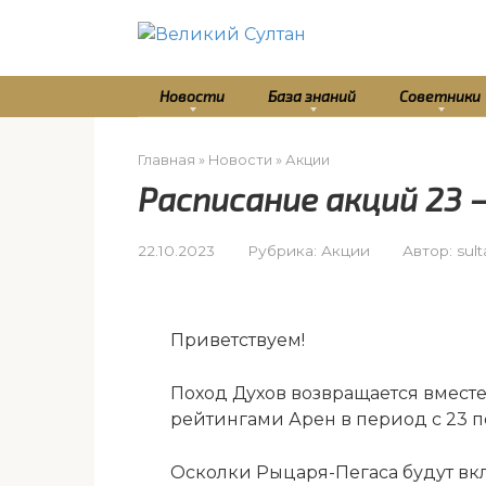
Перейти
к
контенту
Новости
База знаний
Советники
Главная
»
Новости
»
Акции
Расписание акций 23 
22.10.2023
Рубрика:
Акции
Автор:
sul
Приветствуем!
Поход Духов возвращается вмест
рейтингами Арен в период с 23 по
Осколки Рыцаря-Пегаса будут вк