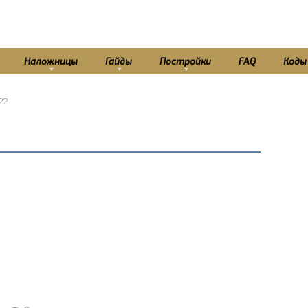
Наложницы
Гайды
Постройки
FAQ
Коды
22