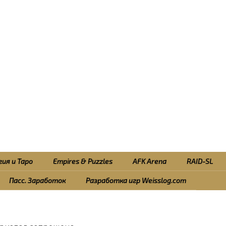
ия и Таро
Empires & Puzzles
AFK Arena
RAID-SL
Пасс. Заработок
Разработка игр Weisslog.com