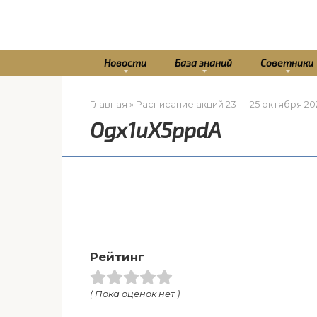
Перейти
к
контенту
Новости
База знаний
Советники
Главная
»
Расписание акций 23 — 25 октября 20
Ogx1uX5ppdA
Рейтинг
( Пока оценок нет )