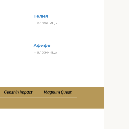
Телия
Наложницы
Афифе
Наложницы
Genshin Impact
Magnum Quest