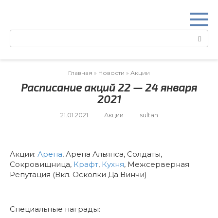
Перейти
к
контенту
Поиск:
Главная
»
Новости
»
Акции
Расписание акций 22 — 24 января
2021
21.01.2021
Акции
sultan
Акции:
Арена
, Арена Альянса, Солдаты,
Сокровищница,
Крафт
,
Кухня
, Межсерверная
Репутация (Вкл. Осколки Да Винчи)
Специальные награды: