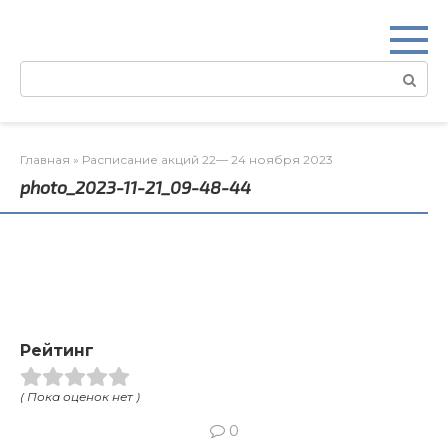
Перейти
к
контенту
Поиск:
Главная
»
Расписание акций 22— 24 ноября 2023
photo_2023-11-21_09-48-44
Рейтинг
( Пока оценок нет )
0