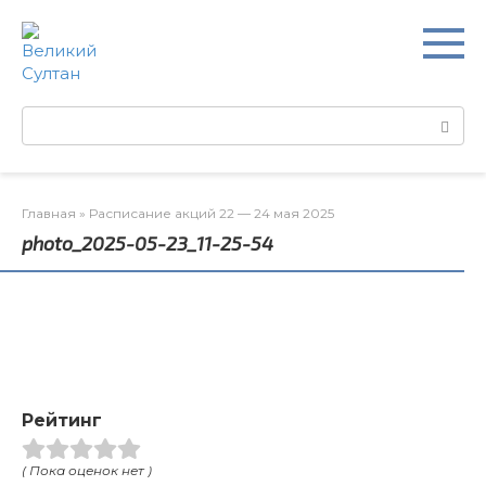
Перейти
к
контенту
Поиск:
Главная
»
Расписание акций 22 — 24 мая 2025
photo_2025-05-23_11-25-54
Рейтинг
( Пока оценок нет )