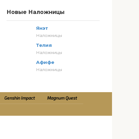
Новые Наложницы
Янэт
Наложницы
Телия
Наложницы
Афифе
Наложницы
Genshin Impact
Magnum Quest