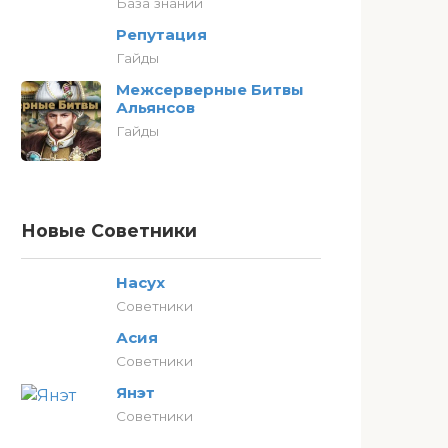
База знаний
Репутация
Гайды
Межсерверные Битвы
Альянсов
Гайды
Новые Советники
Насух
Советники
Асия
Советники
Янэт
Советники