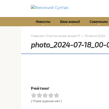
Перейти
к
контенту
Новости
База знаний
Советники
Главная
»
Расписание акций 17 — 19 июля 2024
photo_2024-07-18_00-
Рейтинг
( Пока оценок нет )