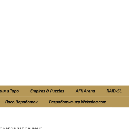
ия и Таро
Empires & Puzzles
AFK Arena
RAID-SL
Пасс. Заработок
Разработка игр Weisslog.com
риалов запрещено.