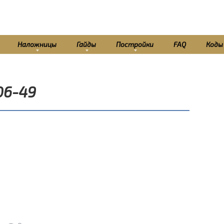
Наложницы
Гайды
Постройки
FAQ
Коды
06-49