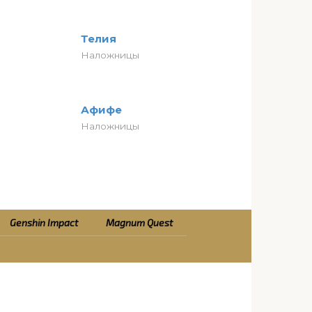
Телия
Наложницы
Афифе
Наложницы
Genshin Impact
Magnum Quest