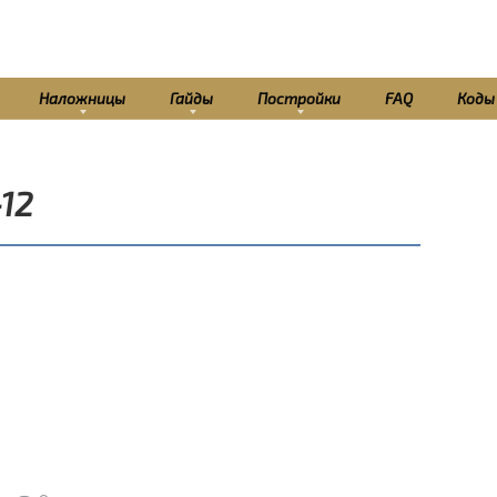
Наложницы
Гайды
Постройки
FAQ
Коды
-12