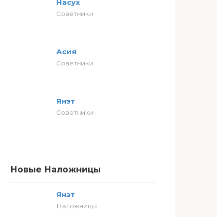
Насух
Советники
Асия
Советники
Янэт
Советники
Новые Наложницы
Янэт
Наложницы