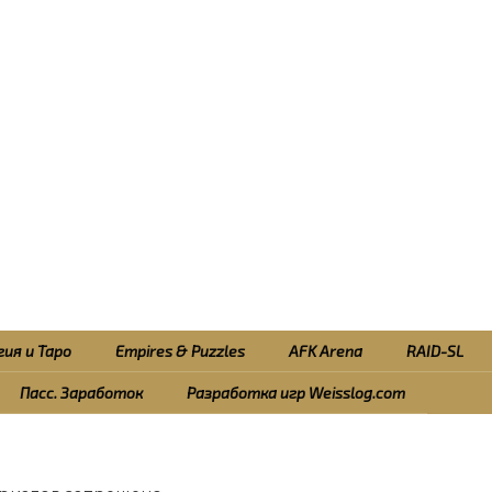
ия и Таро
Empires & Puzzles
AFK Arena
RAID-SL
Пасс. Заработок
Разработка игр Weisslog.com