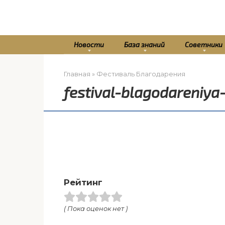
Перейти
к
контенту
Новости
База знаний
Советники
Главная
»
Фестиваль Благодарения
festival-blagodareniya
Рейтинг
( Пока оценок нет )