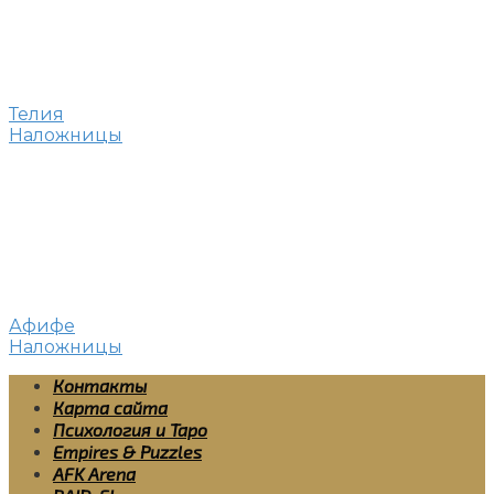
Телия
Наложницы
Афифе
Наложницы
Контакты
Карта сайта
Психология и Таро
Empires & Puzzles
AFK Arena