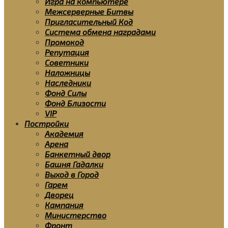
Игра на компьютере
Межсерверные Битвы
Пригласительный Код
Система обмена наградами
Промокод
Репутация
Советники
Наложницы
Наследники
Фонд Силы
Фонд Близости
VIP
Постройки
Академия
Арена
Банкетный двор
Башня Гадалки
Выход в Город
Гарем
Дворец
Кампания
Министерство
Фронт