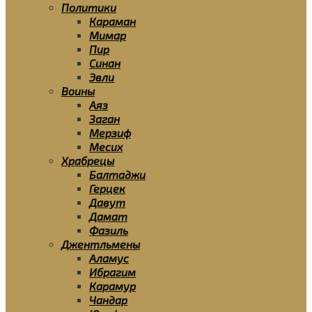
Политики
Караман
Мимар
Пир
Синан
Эвли
Воины
Аяз
Заган
Мерзиф
Месих
Храбрецы
Балтаджи
Герцек
Давут
Дамат
Фазиль
Джентльмены
Аламус
Ибрагим
Карамур
Чандар