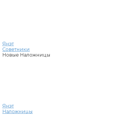
Янэт
Советники
Новые Наложницы
Янэт
Наложницы