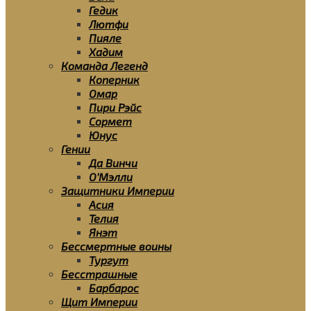
Гедик
Лютфи
Пияле
Хадим
Команда Легенд
Коперник
Омар
Пири Рэйс
Сормет
Юнус
Гении
Да Винчи
О’Мэлли
Защитники Империи
Асия
Телия
Янэт
Бессмертные воины
Тургут
Бесстрашные
Барбарос
Щит Империи