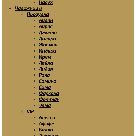
Насух
Наложницы
Прогулка
Айлин
Айрис
Джанна
Дилара
Жасмин
Индира
Ирем
Лейла
Лидия
Рана
Самина
Сима
Фархана
Феттан
Элма
VIP
Алесса
Афифе
Белла
Джалила