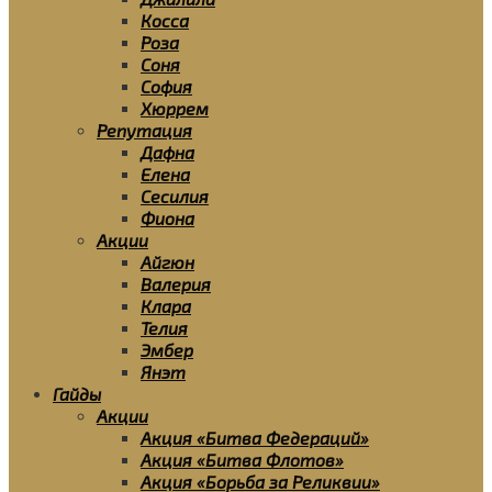
Косса
Роза
Соня
София
Хюррем
Репутация
Дафна
Елена
Сесилия
Фиона
Акции
Айгюн
Валерия
Клара
Телия
Эмбер
Янэт
Гайды
Акции
Акция «Битва Федераций»
Акция «Битва Флотов»
Акция «Борьба за Реликвии»