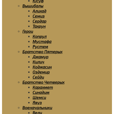
Юсуф
Вышибалы
Алихад
Семиз
Сердар
Тахрун
Герои
Копрул
Мустафа
Рустем
Братство Пятерых
Джамур
Килич
Коджасин
Оздемир
Сейди
Братство Четверых
Карахмет
Синадим
Шемси
Явуз
Военачальники
Вели