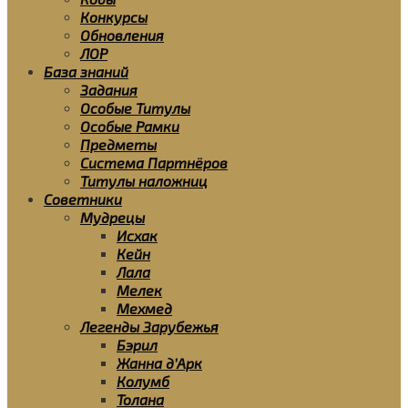
Конкурсы
Обновления
ЛОР
База знаний
Задания
Особые Титулы
Особые Рамки
Предметы
Система Партнёров
Титулы наложниц
Советники
Мудрецы
Исхак
Кейн
Лала
Мелек
Мехмед
Легенды Зарубежья
Бэрил
Жанна д’Арк
Колумб
Толана