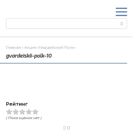
Перейти
к
контенту
Поиск:
Главная
»
Акция «Гвардейский Полк»
gvardeiskii-polk-10
Рейтинг
( Пока оценок нет )
0