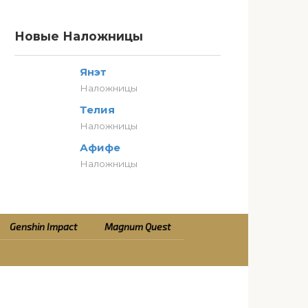
Новые Наложницы
Янэт
Наложницы
Телия
Наложницы
Афифе
Наложницы
Genshin Impact
Magnum Quest