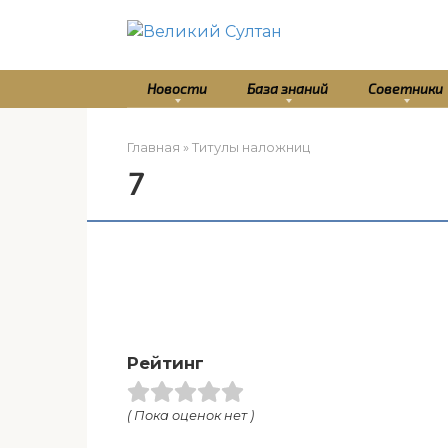
Перейти
к
контенту
Новости
База знаний
Советники
Главная
»
Титулы наложниц
7
Рейтинг
( Пока оценок нет )