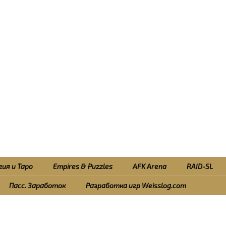
ия и Таро
Empires & Puzzles
AFK Arena
RAID-SL
Пасс. Заработок
Разработка игр Weisslog.com