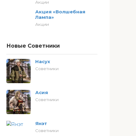
Акции
Акция «Волшебная
Лампа»
Акции
Новые Советники
Насух
Советники
Асия
Советники
Янэт
Советники