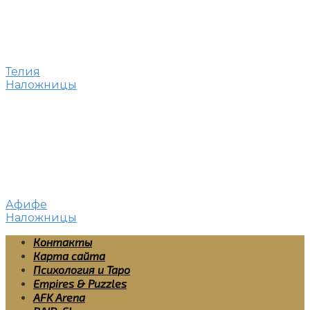
Телия
Наложницы
Афифе
Наложницы
Контакты
Карта сайта
Психология и Таро
Empires & Puzzles
AFK Arena