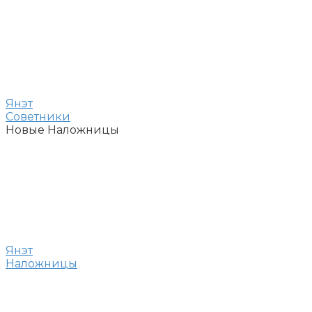
Янэт
Советники
Новые Наложницы
Янэт
Наложницы