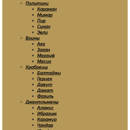
Политики
Караман
Мимар
Пир
Синан
Эвли
Воины
Аяз
Заган
Мерзиф
Месих
Храбрецы
Балтаджи
Герцек
Давут
Дамат
Фазиль
Джентльмены
Аламус
Ибрагим
Карамур
Чандар