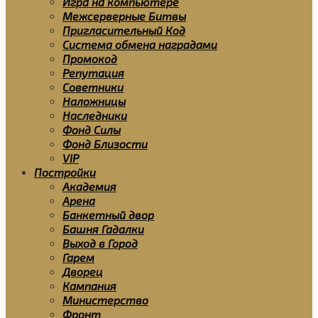
Игра на компьютере
Межсерверные Битвы
Пригласительный Код
Система обмена наградами
Промокод
Репутация
Советники
Наложницы
Наследники
Фонд Силы
Фонд Близости
VIP
Постройки
Академия
Арена
Банкетный двор
Башня Гадалки
Выход в Город
Гарем
Дворец
Кампания
Министерство
Фронт