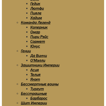
Гедик
Лютфи
Пияле
Хадим
Команда Легенд
Коперник
Омар
Пири Рэйс
Сормет
Юнус
Гении
Да Винчи
О’Мэлли
Защитники Империи
Асия
Телия
Янэт
Бессмертные воины
Тургут
Бесстрашные
Барбарос
Щит Империи