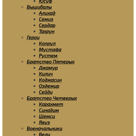
Юсуф
Вышибалы
Алихад
Семиз
Сердар
Тахрун
Герои
Копрул
Мустафа
Рустем
Братство Пятерых
Джамур
Килич
Коджасин
Оздемир
Сейди
Братство Четверых
Карахмет
Синадим
Шемси
Явуз
Военачальники
Вели