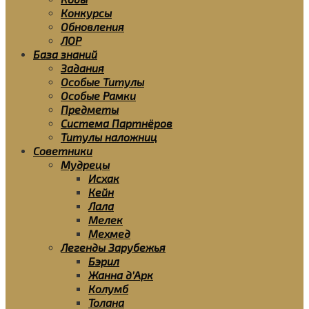
Конкурсы
Обновления
ЛОР
База знаний
Задания
Особые Титулы
Особые Рамки
Предметы
Система Партнёров
Титулы наложниц
Советники
Мудрецы
Исхак
Кейн
Лала
Мелек
Мехмед
Легенды Зарубежья
Бэрил
Жанна д’Арк
Колумб
Толана