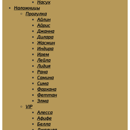
Насух
Наложницы
Прогулка
Айлин
Айрис
Джанна
Дилара
Жасмин
Индира
Ирем
Лейла
Лидия
Рана
Самина
Сима
Фархана
Феттан
Элма
VIP
Алесса
Афифе
Белла
Джалила