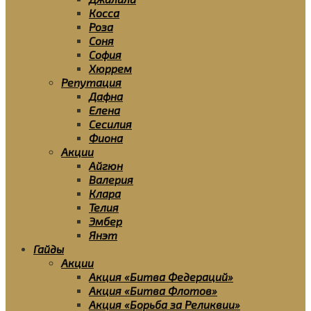
Косса
Роза
Соня
София
Хюррем
Репутация
Дафна
Елена
Сесилия
Фиона
Акции
Айгюн
Валерия
Клара
Телия
Эмбер
Янэт
Гайды
Акции
Акция «Битва Федераций»
Акция «Битва Флотов»
Акция «Борьба за Реликвии»