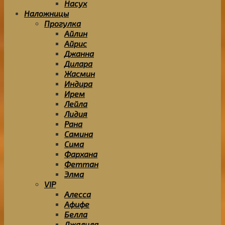
Насух
Наложницы
Прогулка
Айлин
Айрис
Джанна
Дилара
Жасмин
Индира
Ирем
Лейла
Лидия
Рана
Самина
Сима
Фархана
Феттан
Элма
VIP
Алесса
Афифе
Белла
Джалила