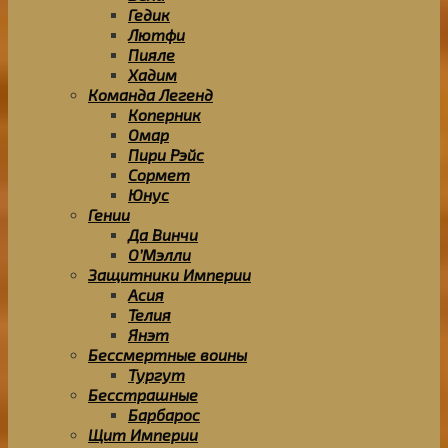
Гедик
Лютфи
Пияле
Хадим
Команда Легенд
Коперник
Омар
Пири Рэйс
Сормет
Юнус
Гении
Да Винчи
О’Мэлли
Защитники Империи
Асия
Телия
Янэт
Бессмертные воины
Тургут
Бесстрашные
Барбарос
Щит Империи