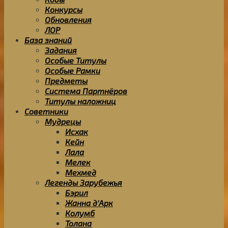
Конкурсы
Обновления
ЛОР
База знаний
Задания
Особые Титулы
Особые Рамки
Предметы
Система Партнёров
Титулы наложниц
Советники
Мудрецы
Исхак
Кейн
Лала
Мелек
Мехмед
Легенды Зарубежья
Бэрил
Жанна д’Арк
Колумб
Толана