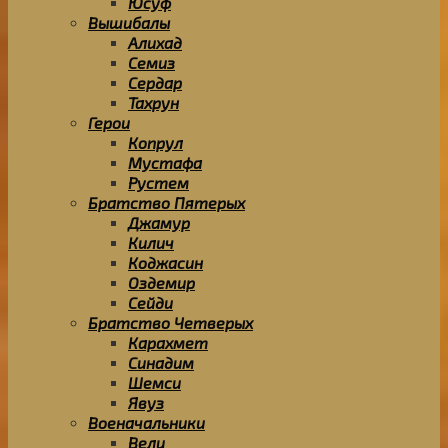
Юсуф
Вышибалы
Алихад
Семиз
Сердар
Тахрун
Герои
Копрул
Мустафа
Рустем
Братство Пятерых
Джамур
Килич
Коджасин
Оздемир
Сейди
Братство Четверых
Карахмет
Синадим
Шемси
Явуз
Военачальники
Вели