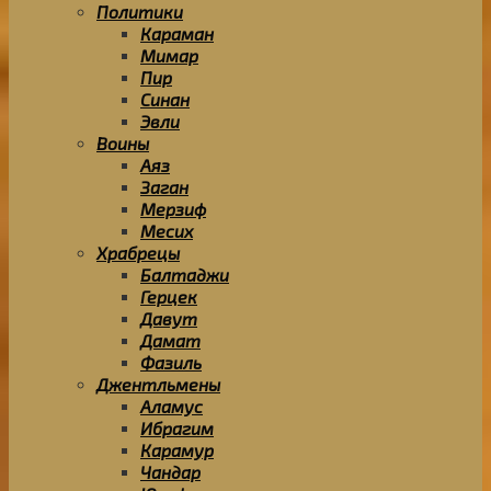
Политики
Караман
Мимар
Пир
Синан
Эвли
Воины
Аяз
Заган
Мерзиф
Месих
Храбрецы
Балтаджи
Герцек
Давут
Дамат
Фазиль
Джентльмены
Аламус
Ибрагим
Карамур
Чандар