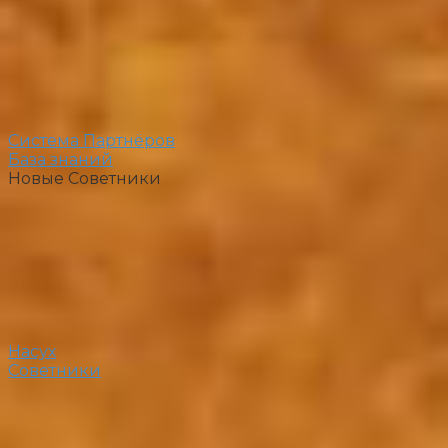
Система Партнёров
База знаний
Новые Советники
Насух
Советники