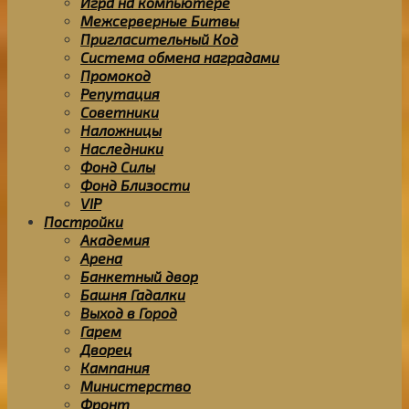
Игра на компьютере
Межсерверные Битвы
Пригласительный Код
Система обмена наградами
Промокод
Репутация
Советники
Наложницы
Наследники
Фонд Силы
Фонд Близости
VIP
Постройки
Академия
Арена
Банкетный двор
Башня Гадалки
Выход в Город
Гарем
Дворец
Кампания
Министерство
Фронт