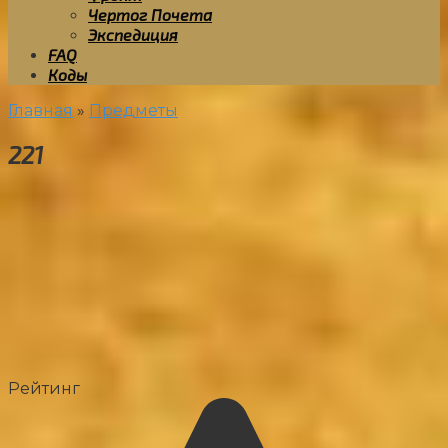
Чертог Почета
Экспедиция
FAQ
Коды
Главная
»
Предметы
221
Рейтинг