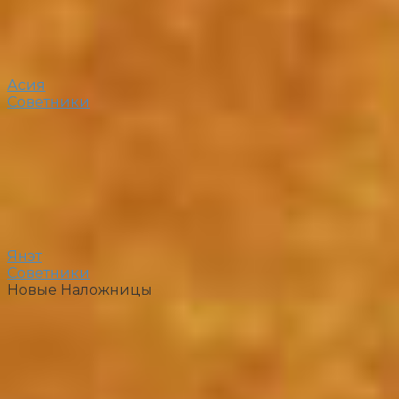
Асия
Советники
Янэт
Советники
Новые Наложницы