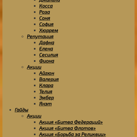
Косса
Роза
Соня
София
Хюррем
Репутация
Дафна
Елена
Сесилия
Фиона
Акции
Айгюн
Валерия
Клара
Телия
Эмбер
Янэт
Гайды
Акции
Акция «Битва Федераций»
Акция «Битва Флотов»
Акция «Борьба за Реликвии»