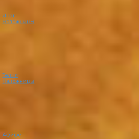
Янэт
Наложницы
Телия
Наложницы
Афифе