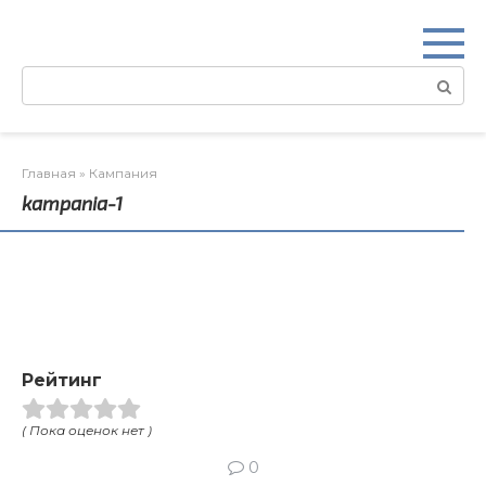
Перейти
к
контенту
Поиск:
Главная
»
Кампания
kampania-1
Рейтинг
( Пока оценок нет )
0