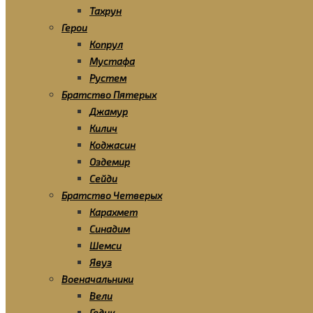
Тахрун
Герои
Копрул
Мустафа
Рустем
Братство Пятерых
Джамур
Килич
Коджасин
Оздемир
Сейди
Братство Четверых
Карахмет
Синадим
Шемси
Явуз
Военачальники
Вели
Гедик