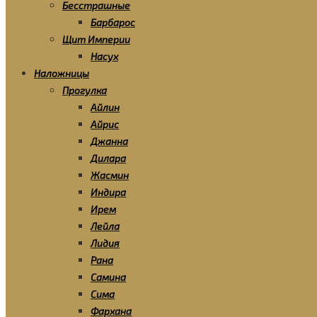
Бесстрашные
Барбарос
Щит Империи
Насух
Наложницы
Прогулка
Айлин
Айрис
Джанна
Дилара
Жасмин
Индира
Ирем
Лейла
Лидия
Рана
Самина
Сима
Фархана