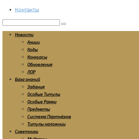
Контакты
Поиск:
Новости
Акции
Коды
Конкурсы
Обновления
ЛОР
База знаний
Задания
Особые Титулы
Особые Рамки
Предметы
Система Партнёров
Титулы наложниц
Советники
Мудрецы