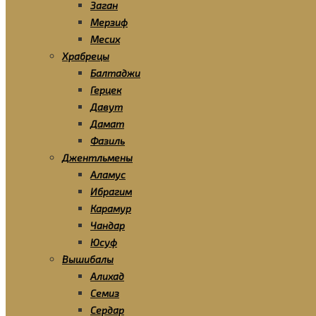
Заган
Мерзиф
Месих
Храбрецы
Балтаджи
Герцек
Давут
Дамат
Фазиль
Джентльмены
Аламус
Ибрагим
Карамур
Чандар
Юсуф
Вышибалы
Алихад
Семиз
Сердар