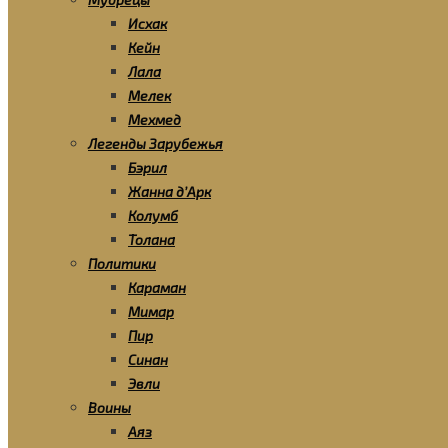
Исхак
Кейн
Лала
Мелек
Мехмед
Легенды Зарубежья
Бэрил
Жанна д’Арк
Колумб
Толана
Политики
Караман
Мимар
Пир
Синан
Эвли
Воины
Аяз