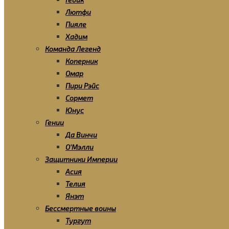
Лютфи
Пияле
Хадим
Команда Легенд
Коперник
Омар
Пири Рэйс
Сормет
Юнус
Гении
Да Винчи
О’Мэлли
Защитники Империи
Асия
Телия
Янэт
Бессмертные воины
Тургут