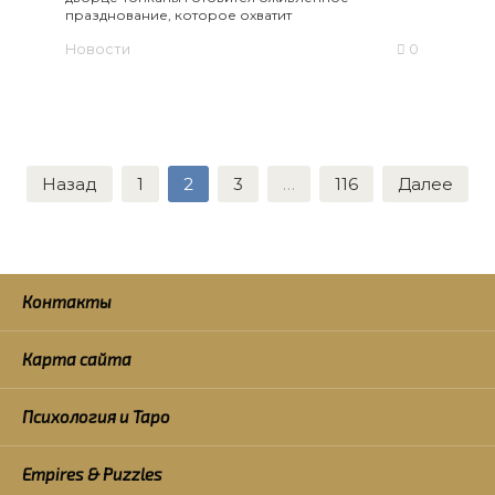
празднование, которое охватит
Новости
0
Пагинация
Назад
1
2
3
…
116
Далее
записей
Контакты
Карта сайта
Психология и Таро
Empires & Puzzles