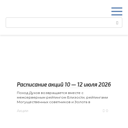
Перейти
к
контенту
Поиск:
Расписание акций 10 — 12 июля 2026
Поход Духов возвращается вместе с
межсерверным рейтингом Близости, рейтингами
Могущественных советников и Золота в
Акции
0