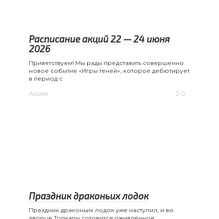
Расписание акций 22 — 24 июня
2026
Приветствуем! Мы рады представить совершенно
новое событие «Игры теней», которое дебютирует
в период с
Акции
0
Праздник драконьих лодок
Праздник драконьих лодок уже наступил, и во
дворце Топкапы готовится оживлённое