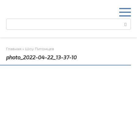
Перейти
к
контенту
Поиск:
Главная
»
Шоу Питомцев
photo_2022-04-22_13-37-10