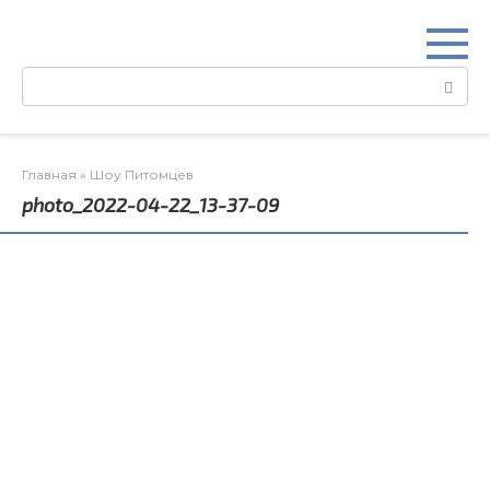
Перейти
к
контенту
Поиск:
Главная
»
Шоу Питомцев
photo_2022-04-22_13-37-09