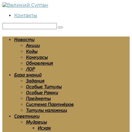
Перейти
к
Контакты
контенту
Поиск:
Новости
Акции
Коды
Конкурсы
Обновления
ЛОР
База знаний
Задания
Особые Титулы
Особые Рамки
Предметы
Система Партнёров
Титулы наложниц
Советники
Мудрецы
Исхак