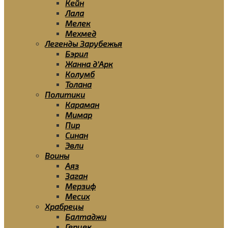
Кейн
Лала
Мелек
Мехмед
Легенды Зарубежья
Бэрил
Жанна д’Арк
Колумб
Толана
Политики
Караман
Мимар
Пир
Синан
Эвли
Воины
Аяз
Заган
Мерзиф
Месих
Храбрецы
Балтаджи
Герцек