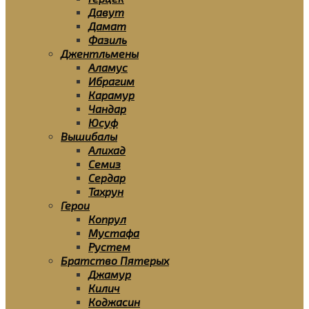
Давут
Дамат
Фазиль
Джентльмены
Аламус
Ибрагим
Карамур
Чандар
Юсуф
Вышибалы
Алихад
Семиз
Сердар
Тахрун
Герои
Копрул
Мустафа
Рустем
Братство Пятерых
Джамур
Килич
Коджасин