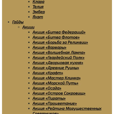
Клара
Телия
Эмбер
Янэт
Гайды
Акции
Акция «Битва Федераций»
Акция «Битва Флотов»
Акция «Борьба за Реликвии»
Акция «Варвары»
Акция «Волшебная Лампа»
Акция «Гвардейский Полк»
Акция «Дворцовая кухня»
Акция «Древние Руины»
Акция «Крафт»
Акция «Мастер Клинка»
Акция «Морской Путь»
Акция «Осада»
Акция «Остров Сокровищ»
Акция «Пираты»
Акция «Процветание»
Акция «Рейтинг Могущественных
Советников»