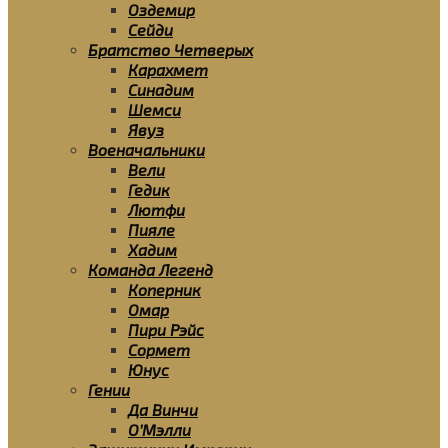
Оздемир
Сейди
Братство Четверых
Карахмет
Синадим
Шемси
Явуз
Военачальники
Вели
Гедик
Лютфи
Пияле
Хадим
Команда Легенд
Коперник
Омар
Пири Рэйс
Сормет
Юнус
Гении
Да Винчи
О’Мэлли