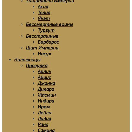
Защитники Империи
Асия
Телия
Янэт
Бессмертные воины
Тургут
Бесстрашные
Барбарос
Щит Империи
Насух
Наложницы
Прогулка
Айлин
Айрис
Джанна
Дилара
Жасмин
Индира
Ирем
Лейла
Лидия
Рана
Самина