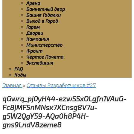
Арена
Банкетный двор
Башня Гадалки
Выход в Город
Гарем
Дворец
Кампания
Министерство
Фронт
Чертог Почета
Экспедиция
FAQ
Коды
Главная
»
Отзывы Разработчиков #27
qGwrq_pj0yH44-ezwSSxOLgfn1VAuG-
Fc8jMF5nMNsx7XCnsg8V7u-
g5W2QgY59-AQa0h8P4H-
gns9LndV8zeme8