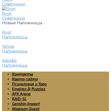
Советники
Янэт
Советники
Новые Наложницы
Янэт
Наложницы
Телия
Наложницы
Афифе
Наложницы
Контакты
Карта сайта
Психология и Таро
Empires & Puzzles
AFK Arena
RAID-SL
Genshin Impact
Magnum Quest