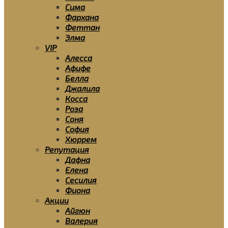
Сима
Фархана
Феттан
Элма
VIP
Алесса
Афифе
Белла
Джалила
Косса
Роза
Соня
София
Хюррем
Репутация
Дафна
Елена
Сесилия
Фиона
Акции
Айгюн
Валерия