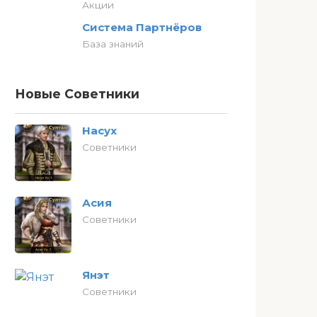
Акции
Система Партнёров
База знаний
Новые Советники
Насух
Советники
Асия
Советники
Янэт
Советники