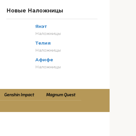
Новые Наложницы
Янэт
Наложницы
Телия
Наложницы
Афифе
Наложницы
Genshin Impact
Magnum Quest