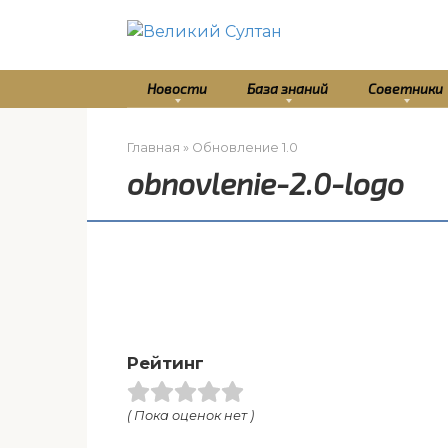
Перейти
к
контенту
Новости
База знаний
Советники
Главная
»
Обновление 1.0
obnovlenie-2.0-logo
Рейтинг
( Пока оценок нет )