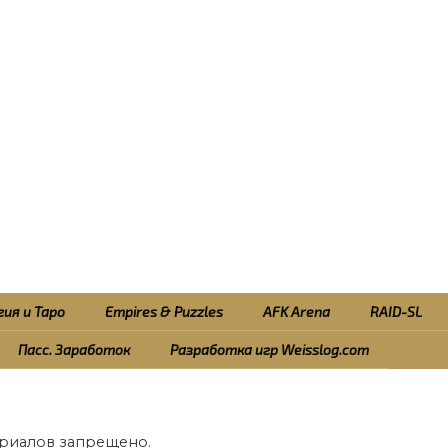
ия и Таро
Empires & Puzzles
AFK Arena
RAID-SL
Пасс. Заработок
Разработка игр Weisslog.com
риалов запрещено.