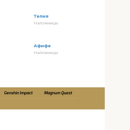
Телия
Наложницы
Афифе
Наложницы
Genshin Impact
Magnum Quest