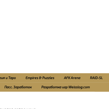
ия и Таро
Empires & Puzzles
AFK Arena
RAID-SL
Пасс. Заработок
Разработка игр Weisslog.com