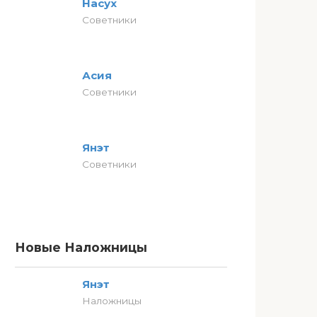
Насух
Советники
Асия
Советники
Янэт
Советники
Новые Наложницы
Янэт
Наложницы