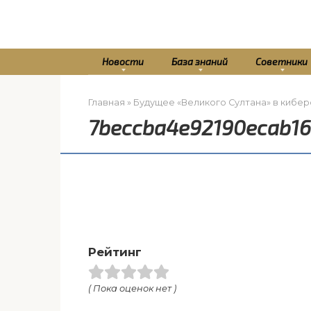
Перейти
к
контенту
Новости
База знаний
Советники
Главная
»
Будущее «Великого Султана» в кибер
7beccba4e92190ecab1
Рейтинг
( Пока оценок нет )