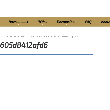
Наложницы
Гайды
Постройки
FAQ
Коды
спорте: новые горизонты в игровой индустрии
6605d8412afd6