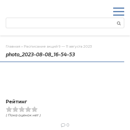
Перейти
к
контенту
Поиск:
Главная
»
Расписание акций 9 — 11 августа 2023
photo_2023-08-08_16-54-53
Рейтинг
( Пока оценок нет )
0