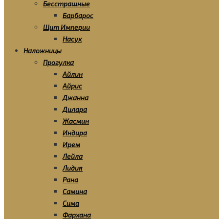
Бесстрашные
Барбарос
Щит Империи
Насух
Наложницы
Прогулка
Айлин
Айрис
Джанна
Дилара
Жасмин
Индира
Ирем
Лейла
Лидия
Рана
Самина
Сима
Фархана