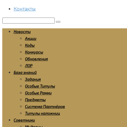
Контакты
Поиск:
Новости
Акции
Коды
Конкурсы
Обновления
ЛОР
База знаний
Задания
Особые Титулы
Особые Рамки
Предметы
Система Партнёров
Титулы наложниц
Советники
Мудрецы