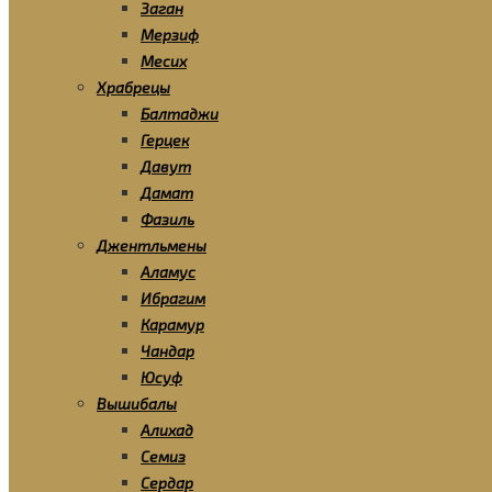
Заган
Мерзиф
Месих
Храбрецы
Балтаджи
Герцек
Давут
Дамат
Фазиль
Джентльмены
Аламус
Ибрагим
Карамур
Чандар
Юсуф
Вышибалы
Алихад
Семиз
Сердар