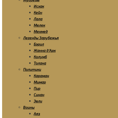
Исхак
Кейн
Лала
Мелек
Мехмед
Легенды Зарубежья
Бэрил
Жанна д’Арк
Колумб
Толана
Политики
Караман
Мимар
Пир
Синан
Эвли
Воины
Аяз