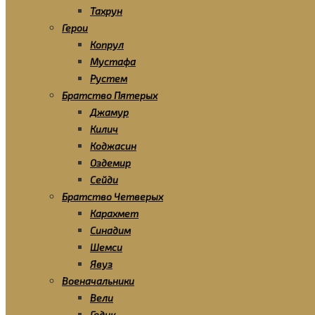
Тахрун
Герои
Копрул
Мустафа
Рустем
Братство Пятерых
Джамур
Килич
Коджасин
Оздемир
Сейди
Братство Четверых
Карахмет
Синадим
Шемси
Явуз
Военачальники
Вели
Гедик