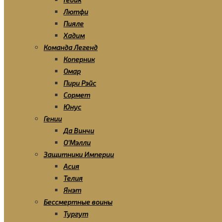
Лютфи
Пияле
Хадим
Команда Легенд
Коперник
Омар
Пири Рэйс
Сормет
Юнус
Гении
Да Винчи
О’Мэлли
Защитники Империи
Асия
Телия
Янэт
Бессмертные воины
Тургут