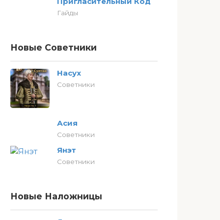
Пригласительный Код
Гайды
Новые Советники
Насух
Советники
Асия
Советники
Янэт
Советники
Новые Наложницы