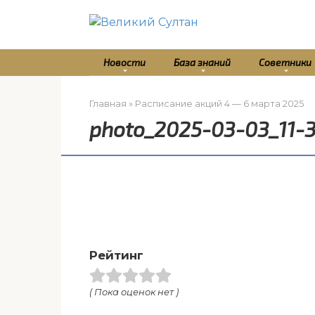
Перейти
к
контенту
Новости
База знаний
Советники
Главная
»
Расписание акций 4 — 6 марта 2025
photo_2025-03-03_11-
Рейтинг
( Пока оценок нет )