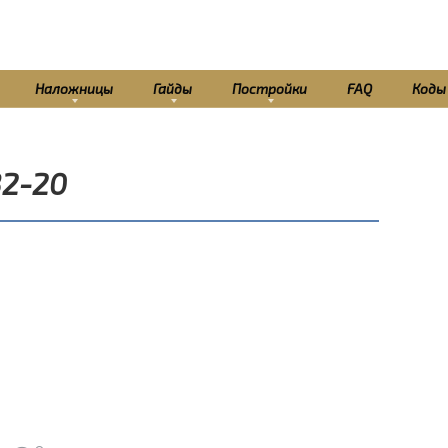
Наложницы
Гайды
Постройки
FAQ
Коды
32-20