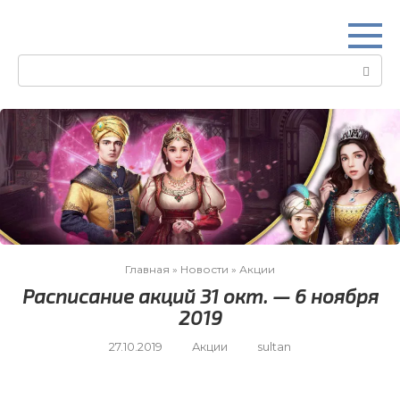
Перейти
к
контенту
Поиск:
Главная
»
Новости
»
Акции
Расписание акций 31 окт. — 6 ноября
2019
27.10.2019
Акции
sultan