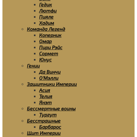
Гедик
Лютфи
Пияле
Хадим
Команда Легенд
Коперник
Омар
Пири Рэйс
Сормет
Юнус
Гении
Да Винчи
О’Мэлли
Защитники Империи
Асия
Телия
Янэт
Бессмертные воины
Тургут
Бесстрашные
Барбарос
Щит Империи