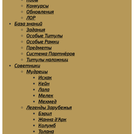
Конкурсы
Обновления
ЛОР
База знаний
Задания
Особые Титулы
Особые Рамки
Предметы
Система Партнёров
Титулы наложниц
Советники
Мудрецы
Исхак
Кейн
Лала
Мелек
Мехмед
Легенды Зарубежья
Бэрил
Жанна д’Арк
Колумб
Толана