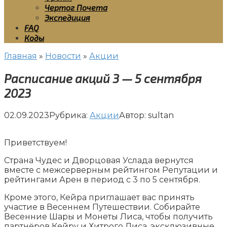
Чертог Почета
Экспедиция
FAQ
Коды
Главная
»
Новости
»
Акции
Расписание акций 3 — 5 сентября
2023
02.09.2023
Рубрика:
Акции
Автор:
sultan
Приветствуем!
Страна Чудес и Дворцовая Услада вернутся
вместе с межсерверным рейтингом Репутации и
рейтингами Арен в период с 3 по 5 сентября.
Кроме этого, Кейра приглашает вас принять
участие в Весеннем Путешествии. Собирайте
Весенние Шары и Монеты Лиса, чтобы получить
партнёров Кейру и Хитрого Лиса, эксклюзивные