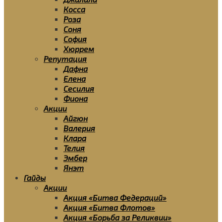
Косса
Роза
Соня
София
Хюррем
Репутация
Дафна
Елена
Сесилия
Фиона
Акции
Айгюн
Валерия
Клара
Телия
Эмбер
Янэт
Гайды
Акции
Акция «Битва Федераций»
Акция «Битва Флотов»
Акция «Борьба за Реликвии»