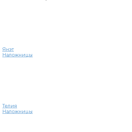
Янэт
Наложницы
Телия
Наложницы