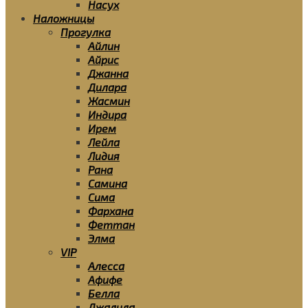
Насух
Наложницы
Прогулка
Айлин
Айрис
Джанна
Дилара
Жасмин
Индира
Ирем
Лейла
Лидия
Рана
Самина
Сима
Фархана
Феттан
Элма
VIP
Алесса
Афифе
Белла
Джалила