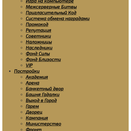
Игра на компьютере
Межсерверные Битвы
Пригласительный Код
Система обмена наградами
Промокод
Репутация
Советники
Наложницы
Наследники
Фонд Силы
Фонд Близости
VIP
Постройки
Академия
Арена
Банкетный двор
Башня Гадалки
Выход в Город
Гарем
Дворец
Кампания
Министерство
Фронт