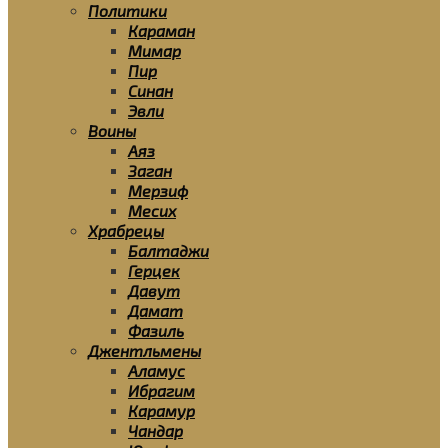
Политики
Караман
Мимар
Пир
Синан
Эвли
Воины
Аяз
Заган
Мерзиф
Месих
Храбрецы
Балтаджи
Герцек
Давут
Дамат
Фазиль
Джентльмены
Аламус
Ибрагим
Карамур
Чандар