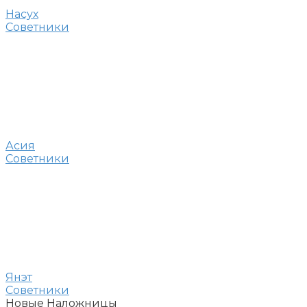
Насух
Советники
Асия
Советники
Янэт
Советники
Новые Наложницы