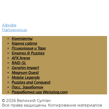
Афифе
Наложницы
Контакты
Карта сайта
Психология и Таро
Empires & Puzzles
AFK Arena
RAID-SL
Genshin Impact
Magnum Quest
Mobile Legends
Puzzles and Conquest
Пасс. Заработок
Разработка игр Weisslog.com
© 2026 Великий Султан
Все права защищены. Копирование материалов