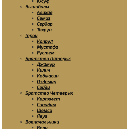
Юсуф
Вышибалы
Алихад
Семиз
Сердар
Тахрун
Герои
Копрул
Мустафа
Рустем
Братство Пятерых
Джамур
Килич
Коджасин
Оздемир
Сейди
Братство Четверых
Карахмет
Синадим
Шемси
Явуз
Военачальники
Вели