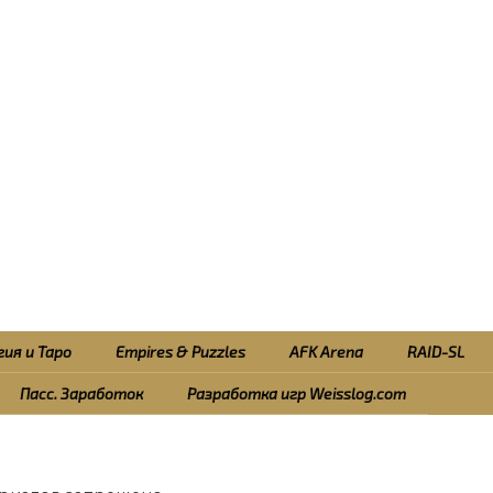
ия и Таро
Empires & Puzzles
AFK Arena
RAID-SL
Пасс. Заработок
Разработка игр Weisslog.com