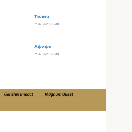
Телия
Наложницы
Афифе
Наложницы
Genshin Impact
Magnum Quest