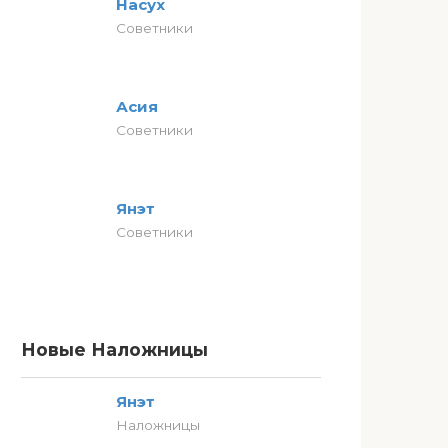
Насух
Советники
Асия
Советники
Янэт
Советники
Новые Наложницы
Янэт
Наложницы